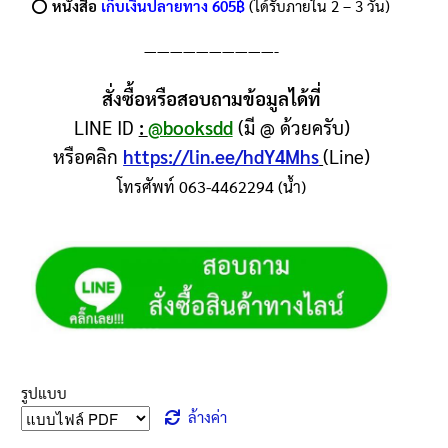
⭕️
หนังสือ
เก็บเงินปลายทาง 605฿
(ได้รับภายใน 2 – 3 วัน)
——————————-
สั่งซื้อหรือสอบถามข้อมูลได้ที่
LINE ID
:
@booksdd
(มี @ ด้วยครับ)
หรือคลิก
https://lin.ee/hdY4Mhs
(Line)
โทรศัพท์ 063-4462294 (น้ำ)
รูปแบบ
ล้างค่า