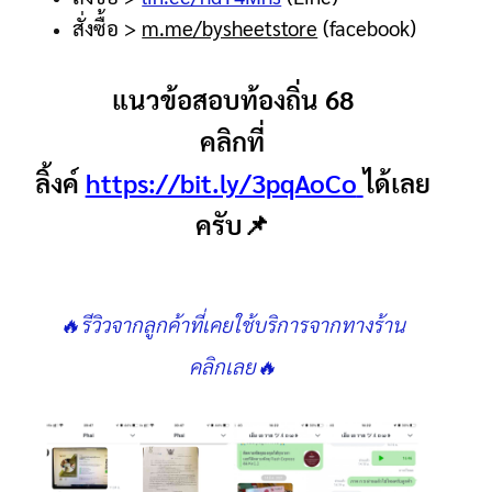
สั่งซื้อ
>
m.me/bysheetstore
(facebook)
แนวข้อสอบท้องถิ่น 68
คลิกที่
ลิ้งค์
https://bit.ly/3pqAoCo
ได้เลย
ครับ📌
🔥รีวิวจากลูกค้าที่เคยใช้บริการจากทางร้าน
คลิกเลย🔥