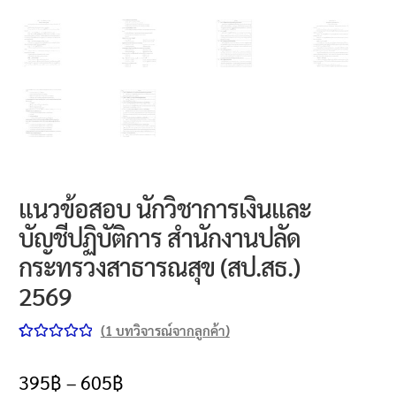
แนวข้อสอบ นักวิชาการเงินและ
บัญชีปฏิบัติการ สำนักงานปลัด
กระทรวงสาธารณสุข (สป.สธ.)
2569
(
1
บทวิจารณ์จากลูกค้า)
ให้คะแนน
1
5.00
จาก 5
395
฿
–
605
฿
คะแนนเต็ม