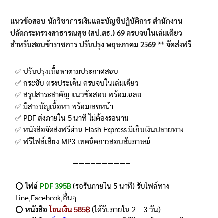
บน
การให้
แนวข้อสอบ นักวิชาการเงินและบัญชีปฏิบัติการ สำนักงาน
คะแนนของ
ปลัดกระทรวงสาธารณสุข (สป.สธ.) 69
ครบจบในเล่มเดียว
ลูกค้า
สำหรับสอบข้าราชการ ปรับปรุง พฤษภาคม 2569 ** จัดส่งฟรี
✅ ปรับปรุงเนื้อหาตามประกาศสอบ
✅ กระชับ ตรงประเด็น ครบจบในเล่มเดียว
✅ สรุปสาระสำคัญ แนวข้อสอบ พร้อมเฉลย
✅ มีสารบัญเนื้อหา พร้อมเลขหน้า
✅ PDF ส่งภายใน 5 นาที ไม่ต้องรอนาน
✅ หนังสือจัดส่งฟรีผ่าน Flash Express มีเก็บเงินปลายทาง
✅ ฟรีไฟล์เสียง MP3 เทคนิคการสอบสัมภาษณ์
——————————-
⭕️
ไฟล์
PDF 395฿
(รอรับภายใน 5 นาที) รับไฟล์ทาง
Line,Facebook,อื่นๆ
⭕️
หนังสือ
โอนเงิน 585฿
(ได้รับภายใน 2 – 3 วัน)