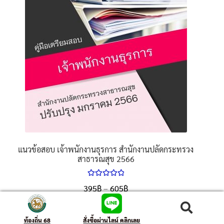
แนวข้อสอบ เจ้าพนักงานธุรการ สำนักงานปลัดกระทรวง
สาธารณสุข 2566
ให้คะแนน
395
฿
–
605
฿
5.00
ตั้งแต่
1-5 คะแนน
เลือกรูปแบบ
ค้นหา
ท้องถิ่น 68
สั่งซื้อผ่านไลน์ คลิกเลย