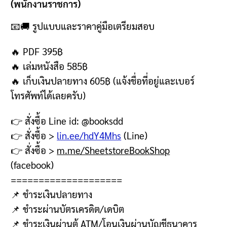
(พนักงานราชการ)
📧🚚
รูปแบบและราคาคู่มือเตรียมสอบ
🔥 PDF 395฿
🔥
เล่มหนังสือ
585฿
🔥
เก็บเงินปลายทาง
605฿ (
แจ้งชื่อที่อยู่และเบอร์
โทรศัพท์ได้เลยครับ
)
👉
สั่งซื้อ
Line id: @booksdd
👉
สั่งซื้อ
>
lin.ee/hdY4Mhs
(Line)
👉
สั่งซื้อ
>
m.me/SheetstoreBookShop
(facebook)
====================
📌
ชำระเงินปลายทาง
📌
ชำระผ่านบัตรเครดิต
/
เดบิต
📌
ชำระเงินผ่านตู้
ATM/
โอนเงินผ่านบัญชีธนาคาร