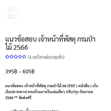
แนวข้อสอบ เจ้าหน้าที่พัสดุ กรมป่า
ไม้ 2566
(
1
บทวิจารณ์จากลูกค้า)
ให้คะแนน
1
5.00
จาก 5
395
฿
–
605
฿
คะแนนเต็ม
บน
การให้
แนวข้อสอบ เจ้าหน้าที่พัสดุ กรมป่าไม้ 66 (PDF | หนังสือ | เก็บ
คะแนนของ
เงินปลายทาง) ครบถ้วนภายในเล่มเดียว ปรับปรุง กันยายน
ลูกค้า
2566 ** จัดส่งฟรี