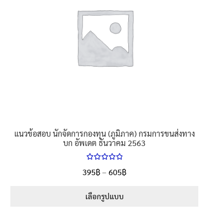
นโยบายคืนสินค้าและการจัดส่ง​
คำถามที่พบบ่อย
แนวข้อสอบ นักจัดการกองทุน (ภูมิภาค) กรมการขนส่งทาง
บก อัพเดต ธันวาคม 2563
ให้คะแนน
Price
395
฿
–
605
฿
ตั้งแต่
5.00
range:
1-5 คะแนน
395฿
เลือกรูปแบบ
through
This
605฿