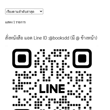
product
has
multiple
variants.
แสดง 1 รายการ
The
options
สั่งหนังสือ แอด Line ID :@booksdd (มี @ ข้างหน้า)
may
be
chosen
on
the
product
page