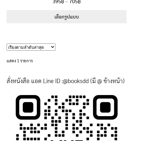
Price
395
฿
–
705
฿
ตั้งแต่
5.00
range:
1-5 คะแนน
395฿
เลือกรูปแบบ
through
This
705฿
product
has
multiple
variants.
แสดง 1 รายการ
The
options
สั่งหนังสือ แอด Line ID :@booksdd (มี @ ข้างหน้า)
may
be
chosen
on
the
product
page