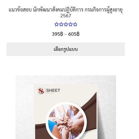
แนวข้อสอบ นักพัฒนาสังคมปฏิบัติการ กรมกิจการผู้สูงอายุ
2567
ให้คะแนน
Price
395
฿
–
605
฿
ตั้งแต่
5.00
range:
1-5 คะแนน
395฿
เลือกรูปแบบ
through
This
605฿
product
has
multiple
variants.
The
options
may
be
chosen
on