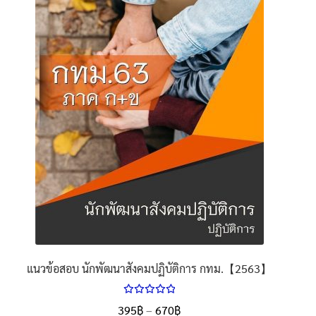
options
may
be
chosen
on
the
product
page
แนวข้อสอบ นักพัฒนาสังคมปฏิบัติการ กทม.【2563】
ให้คะแนน
Price
395
฿
–
670
฿