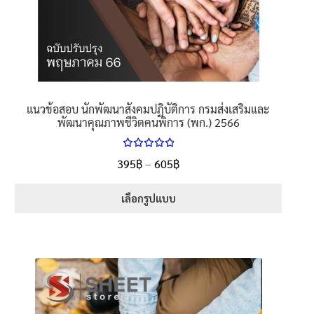
แนวข้อสอบ นักพัฒนาสังคมปฏิบัติการ กรมส่งเสริมและ
พัฒนาคุณภาพชีวิตคนพิการ (พก.) 2566
ให้คะแนน
Price
395
฿
–
605
฿
ตั้งแต่
5.00
range:
1-5 คะแนน
395฿
เลือกรูปแบบ
through
This
605฿
product
has
multiple
variants.
The