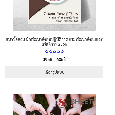
the
product
page
แนวข้อสอบ นักพัฒนาสังคมปฏิบัติการ กรมพัฒนาสังคมและ
สวัสดิการ 2566
ให้คะแนน
Price
395
฿
–
605
฿
ตั้งแต่
5.00
range:
1-5 คะแนน
395฿
เลือกรูปแบบ
through
This
605฿
product
has
multiple
variants.
The