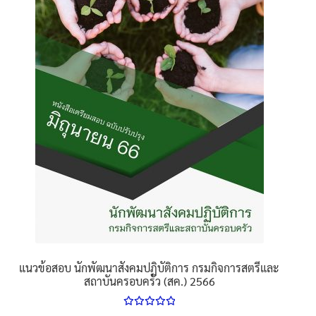
options
may
be
chosen
on
the
product
page
แนวข้อสอบ นักพัฒนาสังคมปฏิบัติการ กรมกิจการสตรีและ
สถาบันครอบครัว (สค.) 2566
ให้คะแนน