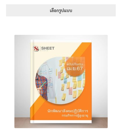
range:
1-5 คะแนน
395฿
เลือกรูปแบบ
through
This
605฿
product
has
multiple
variants.
The
options
may
be
chosen
on
the
product
page