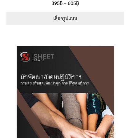
Price
395
฿
–
605
฿
ตั้งแต่
5.00
range:
1-5 คะแนน
395฿
เลือกรูปแบบ
through
This
605฿
product
has
multiple
variants.
The
options
may
be
chosen
on
the
product
page