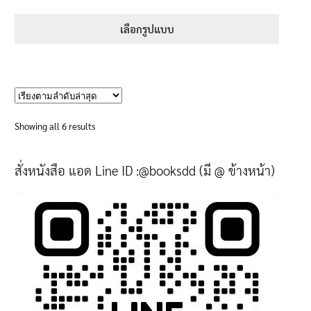
ตั้งแต่
5.00
range:
1-5 คะแนน
395฿
เลือกรูปแบบ
through
This
670฿
product
has
multiple
variants.
Sorted
Showing all 6 results
The
by
options
latest
สั่งหนังสือ แอด Line ID :@booksdd (มี @ ข้างหน้า)
may
be
chosen
on
the
product
page