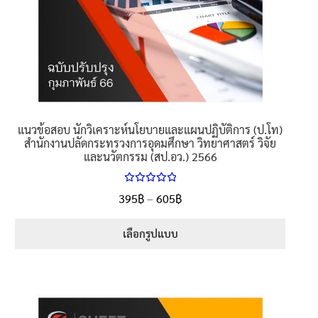
แนวข้อสอบ นักวิเคราะห์นโยบายและแผนปฏิบัติการ (ป.โท)
สำนักงานปลัดกระทรวงการอุดมศึกษา วิทยาศาสตร์ วิจัย
และนวัตกรรม (สป.อว.) 2566
ให้คะแนน
Price
395
฿
–
605
฿
ตั้งแต่
5.00
range:
1-5 คะแนน
395฿
เลือกรูปแบบ
through
This
605฿
product
has
multiple