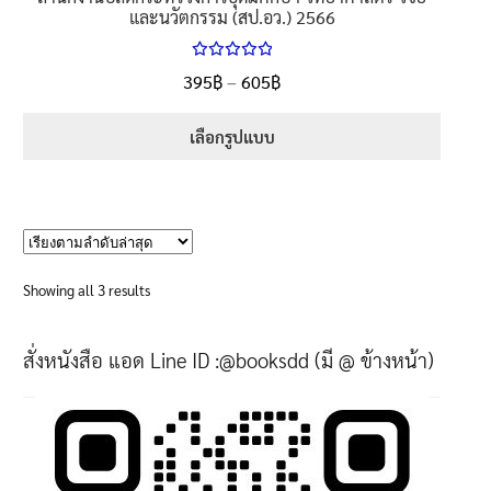
และนวัตกรรม (สป.อว.) 2566
ให้คะแนน
Price
395
฿
–
605
฿
ตั้งแต่
5.00
range:
1-5 คะแนน
395฿
เลือกรูปแบบ
through
This
605฿
product
has
multiple
variants.
Sorted
Showing all 3 results
The
by
options
latest
สั่งหนังสือ แอด Line ID :@booksdd (มี @ ข้างหน้า)
may
be
chosen
on
the
product