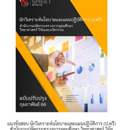
variants.
The
options
may
be
chosen
on
the
product
page
แนวข้อสอบ นักวิเคราะห์นโยบายและแผนปฏิบัติการ (ป.ตรี)
สำนักงานปลัดกระทรวงการอุดมศึกษา วิทยาศาสตร์ วิจัย