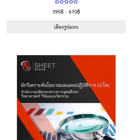
ให้คะแนน
Price
395
฿
–
670
฿
ตั้งแต่
5.00
range:
1-5 คะแนน
395฿
เลือกรูปแบบ
through
This
670฿
product
has
multiple
variants.
The
options
may
be
chosen
on
the
product
page