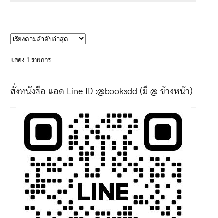
through
This
705฿
product
has
multiple
variants.
แสดง 1 รายการ
The
options
สั่งหนังสือ แอด Line ID :@booksdd (มี @ ข้างหน้า)
may
be
chosen
on
the
product
page