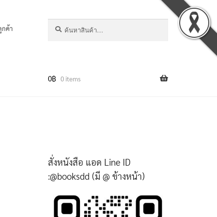
ค้นหา:
ค้นหา
ลูกค้า
0
฿
0 items
สั่งหนังสือ แอด Line ID
:@booksdd (มี @ ข้างหน้า)