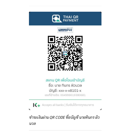
ชำระเงินผ่าน QR CODE ชื่อบัญชี นายทินกร ผิว
นวล