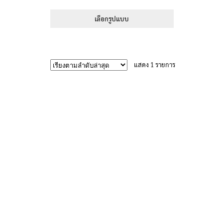
range:
1-5 คะแนน
395฿
เลือกรูปแบบ
through
This
605฿
product
has
แสดง 1 รายการ
multiple
variants.
The
options
may
be
chosen
on
the
product
page