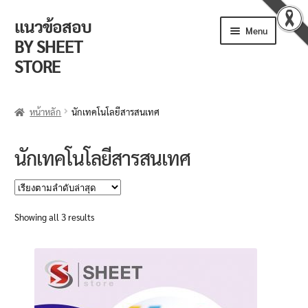
แนวข้อสอบ
Skip
Skip
Menu
to
to
BY SHEET
navigation
content
STORE
ร้านค้า
หน้าหลัก
นักเทคโนโลยีสารสนเทศ
ตะกร้าสินค้า
นักเทคโนโลยีสารสนเทศ
วิธีการสั่งซื้อ
แจ้งชำระเงิน
Sorted
Showing all 3 results
by
รีวิวจากลูกค้า
latest
ติดตามพัสดุ
ข่าวเปิดสอบงานราชการ