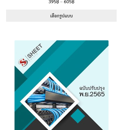
Price
395
฿
–
605
฿
ตั้งแต่
5.00
range:
1-5 คะแนน
395฿
เลือกรูปแบบ
through
This
605฿
product
has
multiple
variants.
The
options
may
be
chosen
on
the
product
page