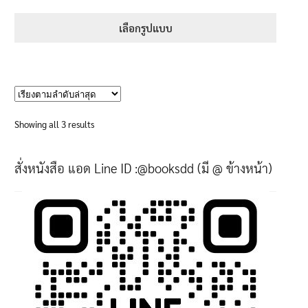
ตั้งแต่
5.00
range:
1-5 คะแนน
395฿
เลือกรูปแบบ
through
This
670฿
product
has
multiple
variants.
Sorted
Showing all 3 results
The
by
options
latest
สั่งหนังสือ แอด Line ID :@booksdd (มี @ ข้างหน้า)
may
be
chosen
on
the
product
page