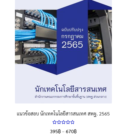
options
may
be
chosen
on
the
product
page
แนวข้อสอบ นักเทคโนโลยีสารสนเทศ สพฐ. 2565
ให้คะแนน
Price
395
฿
–
670
฿