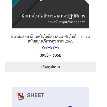
แนวข้อสอบ นักเทคโนโลยีสารสนเทศปฏิบัติการ กรม
สนับสนุนบริการสุขภาพ 2565
ให้คะแนน
Price
395
฿
–
605
฿
ตั้งแต่
5.00
range:
1-5 คะแนน
395฿
เลือกรูปแบบ
through
This
605฿
product
has
multiple
variants.
The