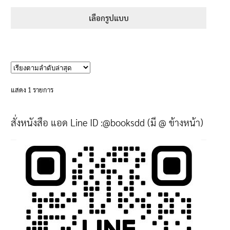
range:
1-5 คะแนน
395฿
เลือกรูปแบบ
through
This
605฿
product
has
multiple
variants.
แสดง 1 รายการ
The
options
สั่งหนังสือ แอด Line ID :@booksdd (มี @ ข้างหน้า)
may
be
chosen
on
the
product
page