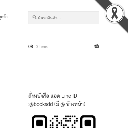
ค้นหา:
ค้นหา
ลูกค้า
0
฿
0 items
สั่งหนังสือ แอด Line ID
:@booksdd (มี @ ข้างหน้า)