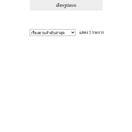
395฿
เลือกรูปแบบ
through
This
470฿
product
has
แสดง 1 รายการ
multiple
variants.
The
options
may
be
chosen
on
the
product
page