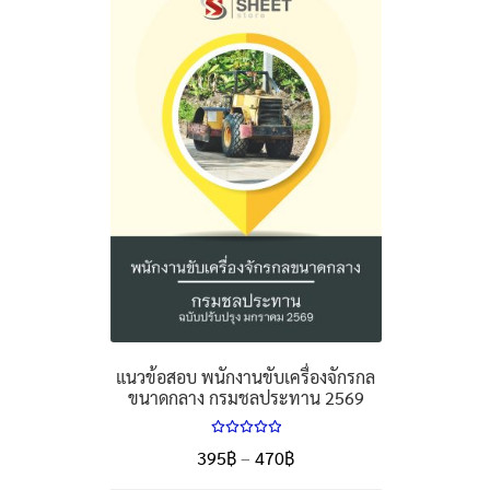
แนวข้อสอบ พนักงานขับเครื่องจักรกล
ขนาดกลาง กรมชลประทาน 2569
ให้คะแนน
Price
395
฿
–
470
฿
5.00
ตั้งแต่
range:
1-5 คะแนน