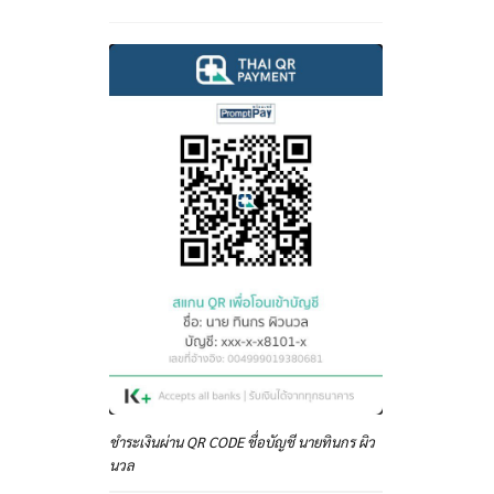
ชำระเงินผ่าน QR CODE ชื่อบัญชี นายทินกร ผิว
นวล