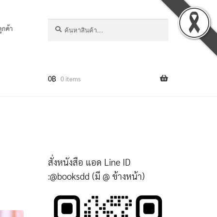
ค้นหา:
ค้นหา
ลูกค้า
0
฿
0 items
สั่งหนังสือ แอด Line ID
:@booksdd (มี @ ข้างหน้า)