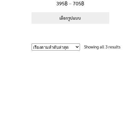
Price
395
฿
–
705
฿
5.00
ตั้งแต่
range:
1-5 คะแนน
395฿
เลือกรูปแบบ
through
This
705฿
product
has
Sorted
Showing all 3 results
multiple
by
variants.
latest
The
options
may
be
chosen
on
the
product
page