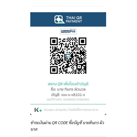
ชำระเงินผ่าน QR CODE ชื่อบัญชี นายทินกร ผิว
นวล