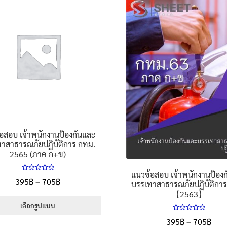
อสอบ เจ้าพนักงานป้องกันและ
าสาธารณภัยปฏิบัติการ กทม.
2565 (ภาค ก+ข)
แนวข้อสอบ เจ้าพนักงานป้อง
ให้คะแนน
Price
395
฿
–
705
฿
บรรเทาสาธารณภัยปฏิบัติกา
5.00
ตั้งแต่
【2563】
range:
1-5 คะแนน
395฿
เลือกรูปแบบ
ให้คะแนน
through
Pric
395
฿
–
705
฿
This
5.00
ตั้งแต่