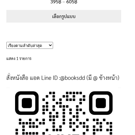
Price
395
฿
–
605
฿
ตั้งแต่
5.00
range:
1-5 คะแนน
395฿
เลือกรูปแบบ
through
This
605฿
product
has
multiple
variants.
แสดง 1 รายการ
The
options
สั่งหนังสือ แอด Line ID :@booksdd (มี @ ข้างหน้า)
may
be
chosen
on
the
product
page