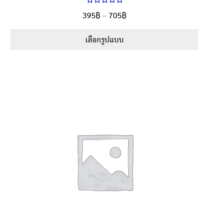
ให้คะแนน
Price
395
฿
–
705
฿
ตั้งแต่
5.00
range:
1-5 คะแนน
395฿
เลือกรูปแบบ
through
This
705฿
product
has
multiple
variants.
The
options
may
be
chosen
on
the
product
page