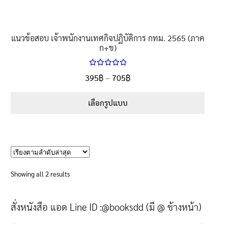
แนวข้อสอบ เจ้าพนักงานเทศกิจปฏิบัติการ กทม. 2565 (ภาค
ก+ข)
ให้คะแนน
Price
395
฿
–
705
฿
ตั้งแต่
5.00
range:
1-5 คะแนน
395฿
เลือกรูปแบบ
through
This
705฿
product
has
multiple
variants.
Sorted
Showing all 2 results
The
by
options
latest
สั่งหนังสือ แอด Line ID :@booksdd (มี @ ข้างหน้า)
may
be