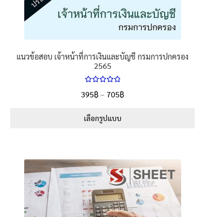
แนวข้อสอบ เจ้าหน้าที่การเงินและบัญชี กรมการปกครอง
2565
ให้คะแนน
Price
395
฿
–
705
฿
ตั้งแต่
5.00
range:
1-5 คะแนน
395฿
เลือกรูปแบบ
through
This
705฿
product
has
multiple
variants.
The
options
may