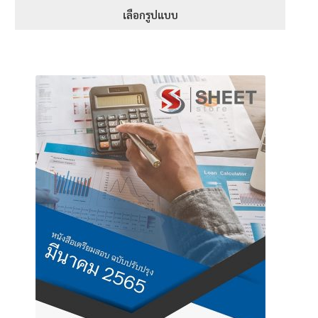
1-5 คะแนน
395฿
เลือกรูปแบบ
through
This
605฿
product
has
multiple
variants.
The
options
may
be
chosen
on
the
product
page