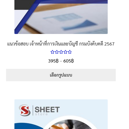
แนวข้อสอบ เจ้าหน้าที่การเงินและบัญชี กรมบังคับคดี 2567
ให้คะแนน
Price
395
฿
–
605
฿
ตั้งแต่
5.00
range:
1-5 คะแนน
395฿
เลือกรูปแบบ
through
This
605฿
product
has
multiple
variants.
The
options