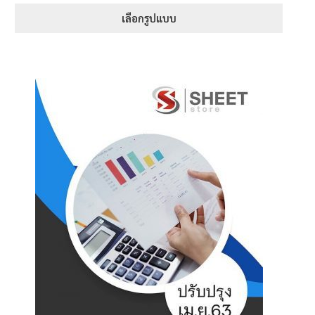
range:
1-5 คะแนน
395฿
เลือกรูปแบบ
through
This
605฿
product
has
multiple
variants.
The
options
may
be
chosen
on
the
product
page