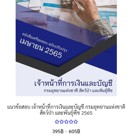
be
chosen
on
the
product
page
แนวข้อสอบ เจ้าหน้าที่การเงินและบัญชี กรมอุทยานแห่งชาติ
สัตว์ป่า และพันธุ์พืช 2565
ให้คะแนน
Price
395
฿
–
605
฿
ตั้งแต่
5.00
range: