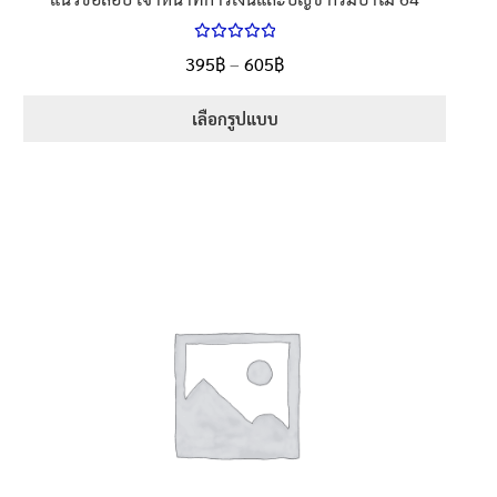
ให้คะแนน
Price
395
฿
–
605
฿
ตั้งแต่
5.00
range:
1-5 คะแนน
395฿
เลือกรูปแบบ
through
This
605฿
product
has
multiple
variants.
The
options
may
be
chosen
on
the
product