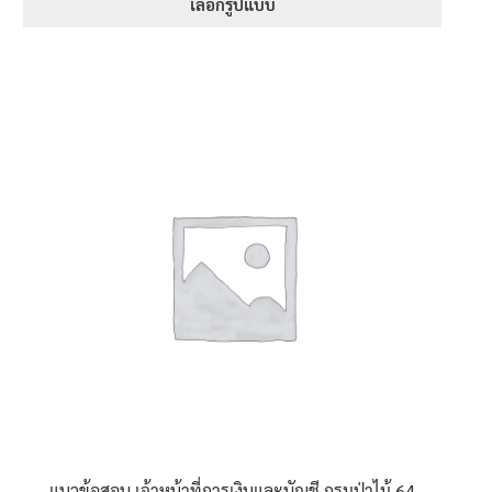
395฿
เลือกรูปแบบ
through
This
605฿
product
has
multiple
variants.
The
options
may
be
chosen
on
the
product
page
แนวข้อสอบ เจ้าหน้าที่การเงินและบัญชี กรมป่าไม้ 64