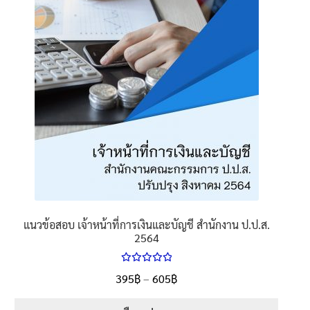
be
chosen
on
the
product
page
แนวข้อสอบ เจ้าหน้าที่การเงินและบัญชี สำนักงาน ป.ป.ส.
2564
ให้คะแนน
Price
395
฿
–
605
฿
ตั้งแต่
5.00
range:
1-5 คะแนน