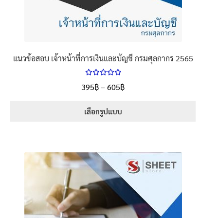
แนวข้อสอบ เจ้าหน้าที่การเงินและบัญชี กรมศุลกากร 2565
ให้คะแนน
Price
395
฿
–
605
฿
ตั้งแต่
5.00
range:
1-5 คะแนน
395฿
เลือกรูปแบบ
through
This
605฿
product
has
multiple
variants.
The
options
may