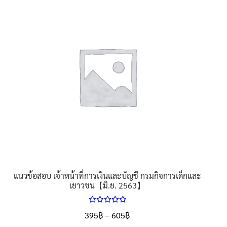
multiple
variants.
The
options
may
be
chosen
on
the
product
page
แนวข้อสอบ เจ้าหน้าที่การเงินและบัญชี กรมกิจการเด็กและ
เยาวชน【มิ.ย. 2563】
ให้คะแนน
Price
395
฿
–
605
฿
ตั้งแต่
5.00