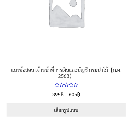
be
chosen
on
the
product
page
แนวข้อสอบ เจ้าหน้าที่การเงินและบัญชี กรมป่าไม้【ก.ค.
2563】
ให้คะแนน
Price
395
฿
–
605
฿
ตั้งแต่
5.00
range:
1-5 คะแนน
395฿
เลือกรูปแบบ
through
This
605฿
product
has