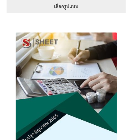
1-5 คะแนน
395฿
เลือกรูปแบบ
through
This
605฿
product
has
multiple
variants.
The
options
may
be
chosen
on
the
product
page