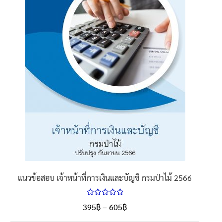
may
be
chosen
on
the
product
page
แนวข้อสอบ เจ้าหน้าที่การเงินและบัญชี กรมป่าไม้ 2566
ให้คะแนน
Price
395
฿
–
605
฿
ตั้งแต่
5.00
range: