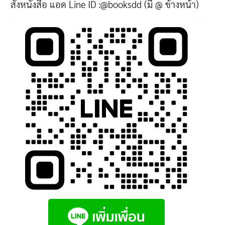
สั่งหนังสือ แอด Line ID :@booksdd (มี @ ข้างหน้า)
may
be
chosen
on
the
product
page