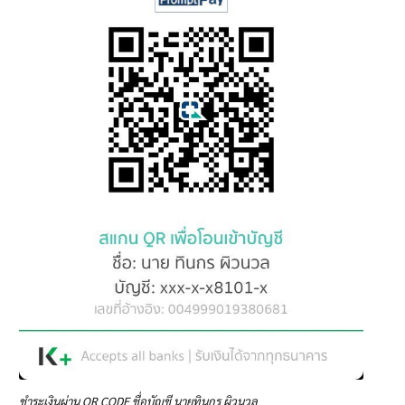
ชำระเงินผ่าน QR CODE ชื่อบัญชี นายทินกร ผิวนวล