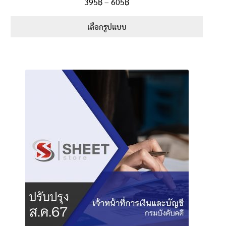
Price
395
฿
–
605
฿
ตั้งแต่
5.00
range:
1-5 คะแนน
395฿
เลือกรูปแบบ
through
This
605฿
product
has
multiple
variants.
The
options
may
be
chosen
on
the
product
page