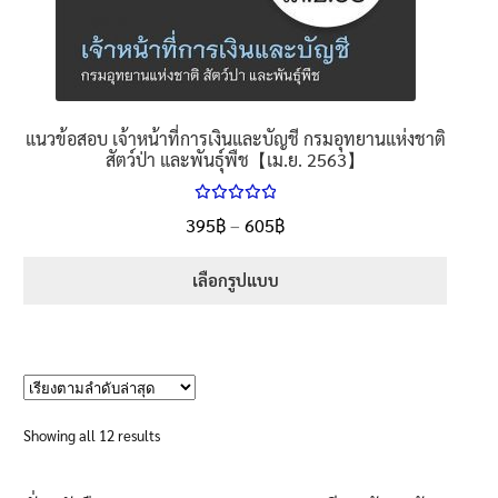
แนวข้อสอบ เจ้าหน้าที่การเงินและบัญชี กรมอุทยานแห่งชาติ
สัตว์ป่า และพันธุ์พืช【เม.ย. 2563】
ให้คะแนน
Price
395
฿
–
605
฿
ตั้งแต่
5.00
range:
1-5 คะแนน
395฿
เลือกรูปแบบ
through
This
605฿
product
has
multiple
variants.
Sorted
Showing all 12 results
The
by
options
latest