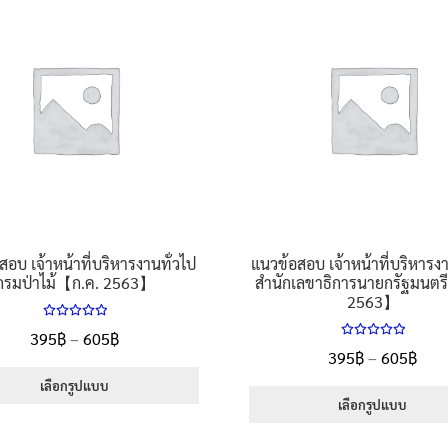
multiple
be
variants.
chosen
The
on
options
the
may
product
be
page
chosen
on
the
product
page
สอบ เจ้าหน้าที่บริหารงานทั่วไป
แนวข้อสอบ เจ้าหน้าที่บริหารงา
กรมป่าไม้【ก.ค. 2563】
สำนักเลขาธิการนายกรัฐมนตรี
2563】
ให้คะแนน
Price
395
฿
–
605
฿
5.00
ตั้งแต่
ให้คะแนน
Pric
395
฿
–
605
฿
range:
1-5 คะแนน
5.00
ตั้งแต่
rang
1-5 คะแนน
395฿
เลือกรูปแบบ
395
เลือกรูปแบบ
through
This
thr
605฿
This
product