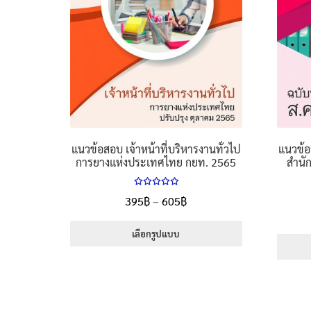
on
the
product
page
แนวข้อสอบ เจ้าหน้าที่บริหารงานทั่วไป
แนวข้อ
การยางแห่งประเทศไทย กยท. 2565
สำนั
ให้คะแนน
Price
395
฿
–
605
฿
5.00
ตั้งแต่
range:
1-5 คะแนน
395฿
เลือกรูปแบบ
through
This
605฿
product
has
multiple