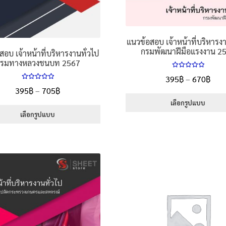
แนวข้อสอบ เจ้าหน้าที่บริหารงา
กรมพัฒนาฝีมือแรงงาน 2
สอบ เจ้าหน้าที่บริหารงานทั่วไป
รมทางหลวงชนบท 2567
ให้คะแนน
Pric
395
฿
–
670
฿
5.00
ตั้งแต่
ให้คะแนน
Price
395
฿
–
705
฿
rang
1-5 คะแนน
5.00
ตั้งแต่
range:
395
เลือกรูปแบบ
1-5 คะแนน
395฿
เลือกรูปแบบ
thr
This
through
670
product
This
705฿
has
product
multiple
has
variants.
multiple
The
variants.
options
The
may
options
be
may
chosen
be
on
chosen