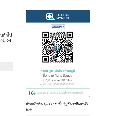
นทั่วไป
รรม 64
e
e:
฿
ough
฿
ชำระเงินผ่าน QR CODE ชื่อบัญชี นายทินกร ผิว
นวล