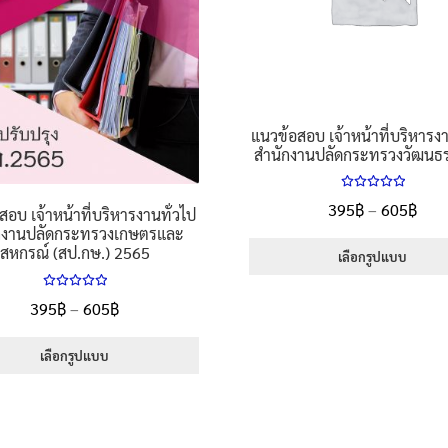
the
on
product
the
page
product
page
แนวข้อสอบ เจ้าหน้าที่บริหารงา
สำนักงานปลัดกระทรวงวัฒนธ
ให้คะแนน
Pric
395
฿
–
605
฿
สอบ เจ้าหน้าที่บริหารงานทั่วไป
5.00
ตั้งแต่
rang
กงานปลัดกระทรวงเกษตรและ
1-5 คะแนน
สหกรณ์ (สป.กษ.) 2565
395
เลือกรูปแบบ
thr
This
ให้คะแนน
Price
395
฿
–
605
฿
605
product
5.00
ตั้งแต่
has
range:
1-5 คะแนน
multiple
395฿
เลือกรูปแบบ
variants.
through
This
The
605฿
product
options
has
may