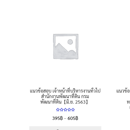
605฿
product
has
multiple
variants.
The
options
may
be
chosen
on
the
product
page
แนวข้อสอบ เจ้าหน้าที่บริหารงานทั่วไป
แนวข้อ
สำนักงานพัฒนาที่ดิน กรม
พัฒนาที่ดิน【มิ.ย. 2563】
ท
ให้คะแนน
Price
395
฿
–
605
฿
5.00
ตั้งแต่
range:
1-5 คะแนน