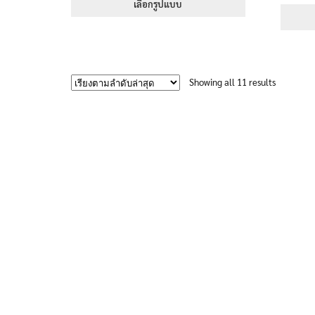
395฿
เลือกรูปแบบ
through
This
605฿
product
has
multiple
Sorted
Showing all 11 results
variants.
by
The
latest
options
may
be
chosen
on
the
product
page