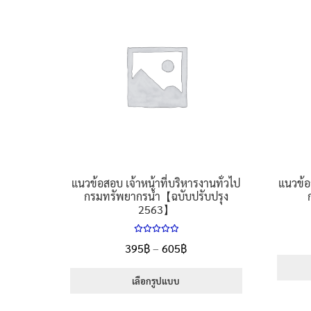
variants.
The
options
may
be
chosen
on
the
product
page
แนวข้อสอบ เจ้าหน้าที่บริหารงานทั่วไป
แนวข้อ
กรมทรัพยากรน้ำ【ฉบับปรับปรุง
2563】
ให้คะแนน
Price
395
฿
–
605
฿
5.00
ตั้งแต่
range:
1-5 คะแนน
395฿
เลือกรูปแบบ
through
This