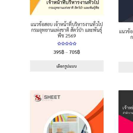
แนวข้อสอบ เจ้าหน้าที่บริหารงานทั่วไป
กรมอุทยานแห่งชาติ สัตว์ป่า และพันธุ์
แนวข้อ
พืช 2569
ก
ให้คะแนน
Price
395
฿
–
705
฿
5.00
ตั้งแต่
range:
1-5 คะแนน
395฿
เลือกรูปแบบ
through
This
705฿
product
has
multiple
variants.
The
options
may
be
chosen