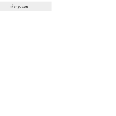
range:
1-5 คะแนน
395฿
เลือกรูปแบบ
through
This
605฿
product
has
multiple
variants.
The
options
may
be
chosen
on
the
product
page