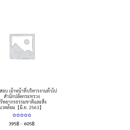
605
product
has
has
multiple
multiple
variants.
variants.
The
The
options
options
may
may
be
be
chosen
chosen
on
on
the
the
product
product
page
page
สอบ เจ้าหน้าที่บริหารงานทั่วไป
สำนักปลัดกระทรวง
รัพยากรธรรมชาติและสิ่ง
แวดล้อม【มิ.ย. 2563】
ให้คะแนน
Price
395
฿
–
605
฿
5.00
ตั้งแต่