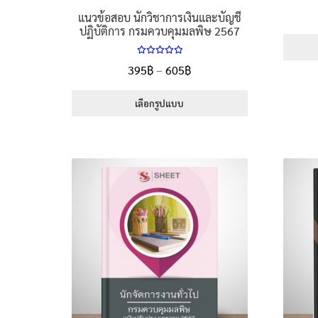
แนวข้อสอบ นักวิชาการเงินและบัญชี
ปฏิบัติการ กรมควบคุมมลพิษ 2567
ให้คะแนน
Price
395
฿
–
605
฿
5.00
ตั้งแต่
range:
1-5 คะแนน
395฿
เลือกรูปแบบ
through
This
605฿
product
has
multiple
variants.
The
options
may
be
chosen
on
the
product