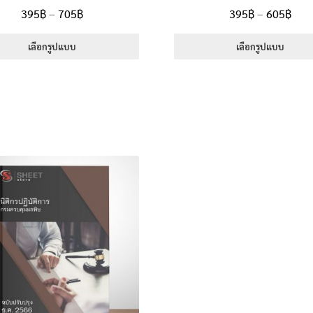
ให้คะแนน
ให้คะแนน
Price
Pric
395
฿
–
705
฿
395
฿
–
605
฿
5.00
ตั้งแต่
5.00
ตั้งแต่
range:
rang
1-5 คะแนน
1-5 คะแนน
395฿
395
เลือกรูปแบบ
เลือกรูปแบบ
through
thr
This
This
705฿
605
product
product
has
has
multiple
multiple
variants.
variants.
The
The
options
options
may
may
be
be
chosen
chosen
on
on
the
the
product
product
page
page