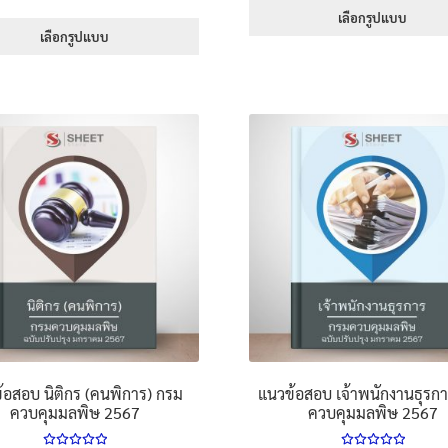
range:
1-5 คะแนน
395
เลือกรูปแบบ
395฿
เลือกรูปแบบ
thr
This
through
605
This
product
605฿
product
has
has
multiple
multiple
variants.
variants.
The
The
options
options
may
may
be
be
chosen
chosen
on
on
the
the
product
product
page
page
้อสอบ นิติกร (คนพิการ) กรม
แนวข้อสอบ เจ้าพนักงานธุรก
ควบคุมมลพิษ 2567
ควบคุมมลพิษ 2567