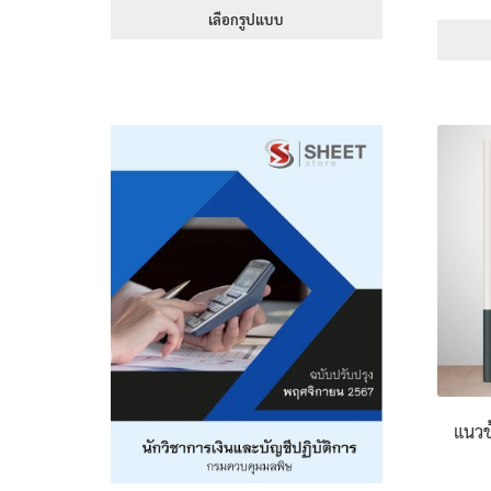
395฿
เลือกรูปแบบ
through
This
670฿
product
has
multiple
variants.
The
options
may
be
chosen
on
the
product
page
แนวข