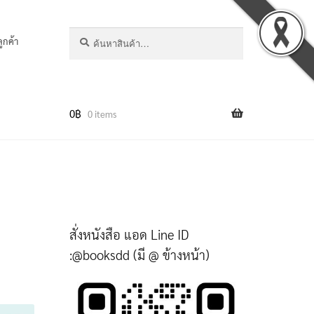
ค้นหา:
ค้นหา
ลูกค้า
0
฿
0 items
สั่งหนังสือ แอด Line ID
:@booksdd (มี @ ข้างหน้า)