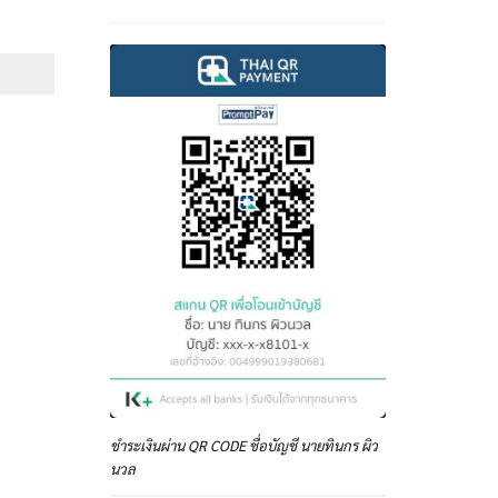
e
e:
฿
ough
฿
ชำระเงินผ่าน QR CODE ชื่อบัญชี นายทินกร ผิว
นวล