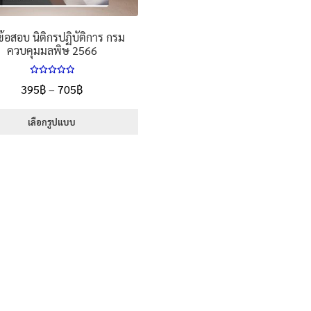
้อสอบ นิติกรปฏิบัติการ กรม
ควบคุมมลพิษ 2566
ให้คะแนน
Price
395
฿
–
705
฿
5.00
ตั้งแต่
range:
1-5 คะแนน
395฿
เลือกรูปแบบ
through
This
705฿
product
has
multiple
variants.
The
options
may
be
chosen
on
the