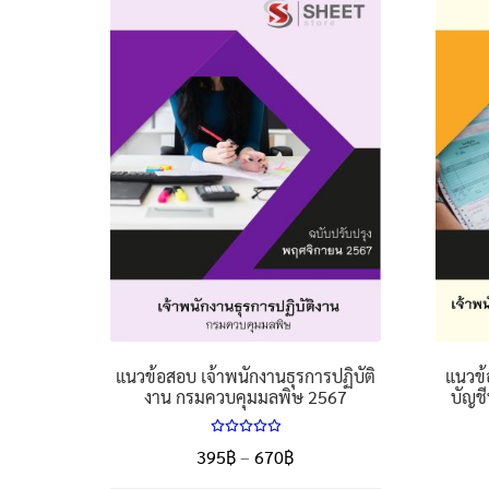
แนวข้อสอบ เจ้าพนักงานธุรการปฏิบัติ
แนวข้
งาน กรมควบคุมมลพิษ 2567
บัญช
ให้คะแนน
Price
395
฿
–
670
฿
5.00
ตั้งแต่
range:
1-5 คะแนน