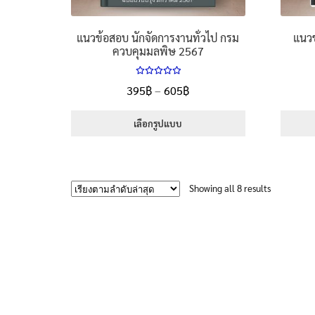
page
แนวข้อสอบ นักจัดการงานทั่วไป กรม
แนวข
ควบคุมมลพิษ 2567
ให้คะแนน
Price
395
฿
–
605
฿
5.00
ตั้งแต่
range:
1-5 คะแนน
395฿
เลือกรูปแบบ
through
This
605฿
product
has
Sorted
Showing all 8 results
multiple
by
variants.
latest
The
options
may
be
chosen
on
the