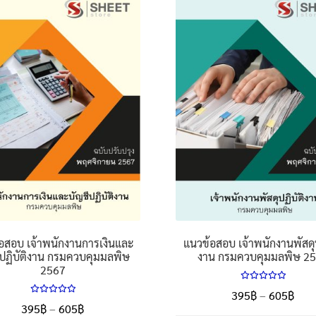
อสอบ เจ้าพนักงานการเงินและ
แนวข้อสอบ เจ้าพนักงานพัสดุป
ีปฏิบัติงาน กรมควบคุมมลพิษ
งาน กรมควบคุมมลพิษ 2
2567
ให้คะแนน
Pric
395
฿
–
605
฿
5.00
ตั้งแต่
ให้คะแนน
Price
395
฿
–
605
฿
rang
1-5 คะแนน
5.00
ตั้งแต่