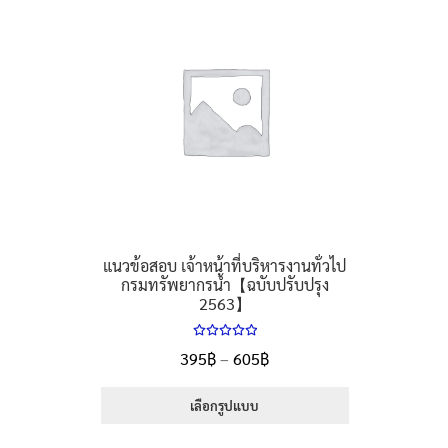
แนวข้อสอบ เจ้าหน้าที่บริหารงานทั่วไป
กรมทรัพยากรน้ำ【ฉบับปรับปรุง
2563】
ให้คะแนน
Price
395
฿
–
605
฿
5.00
ตั้งแต่
range:
1-5 คะแนน
395฿
เลือกรูปแบบ
through
This