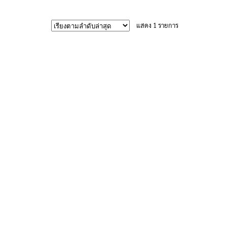
605฿
product
has
แสดง 1 รายการ
multiple
variants.
The
options
may
be
chosen
on
the
product
page