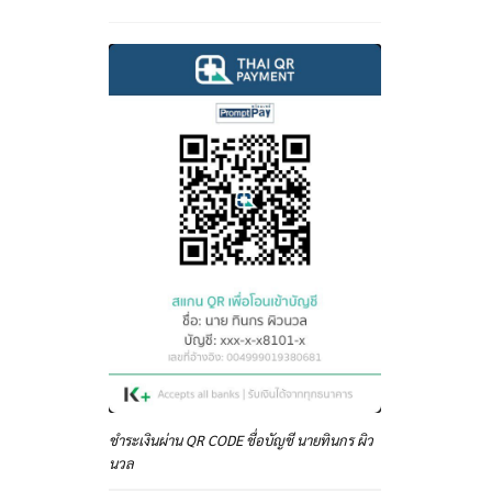
ชำระเงินผ่าน QR CODE ชื่อบัญชี นายทินกร ผิว
นวล