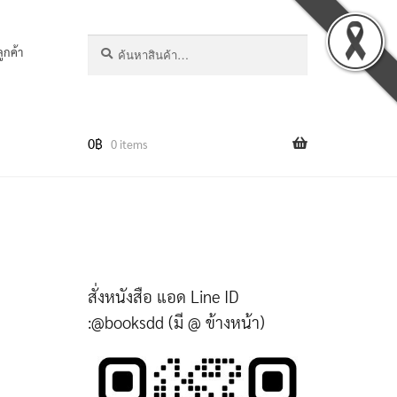
ค้นหา:
ค้นหา
ลูกค้า
0
฿
0 items
สั่งหนังสือ แอด Line ID
:@booksdd (มี @ ข้างหน้า)