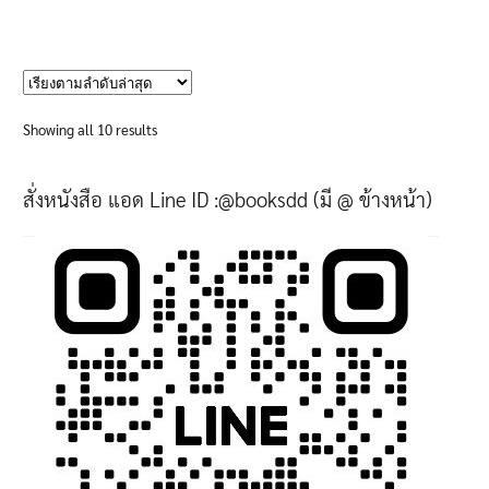
through
This
605฿
product
has
multiple
variants.
Sorted
Showing all 10 results
The
by
options
latest
สั่งหนังสือ แอด Line ID :@booksdd (มี @ ข้างหน้า)
may
be
chosen
on
the
product
page