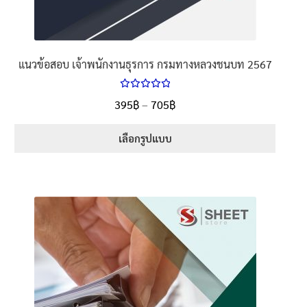
แนวข้อสอบ เจ้าพนักงานธุรการ กรมทางหลวงชนบท 2567
ให้คะแนน
Price
395
฿
–
705
฿
ตั้งแต่
5.00
range:
1-5 คะแนน
395฿
เลือกรูปแบบ
through
This
705฿
product
has
multiple
variants.
The
options
may
be