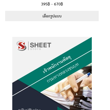
ให้คะแนน
Price
395
฿
–
670
฿
ตั้งแต่
5.00
range:
1-5 คะแนน
395฿
เลือกรูปแบบ
through
This
670฿
product
has
multiple
variants.
The
options
may
be
chosen
on
the
product
page