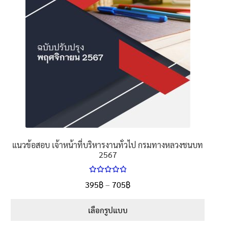
the
product
page
แนวข้อสอบ เจ้าหน้าที่บริหารงานทั่วไป กรมทางหลวงชนบท
2567
ให้คะแนน
Price
395
฿
–
705
฿
ตั้งแต่
5.00
range:
1-5 คะแนน
395฿
เลือกรูปแบบ
through
This