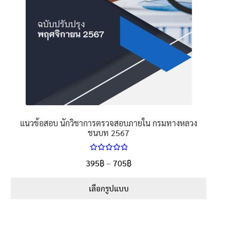
page
แนวข้อสอบ นักวิชาการตรวจสอบภายใน กรมทางหลวง
ชนบท 2567
ให้คะแนน
Price
395
฿
–
705
฿
ตั้งแต่
5.00
range:
1-5 คะแนน
395฿
เลือกรูปแบบ
through
This
705฿
product