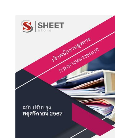
705฿
product
has
multiple
variants.
The
options
may
be
chosen
on
the
product
page