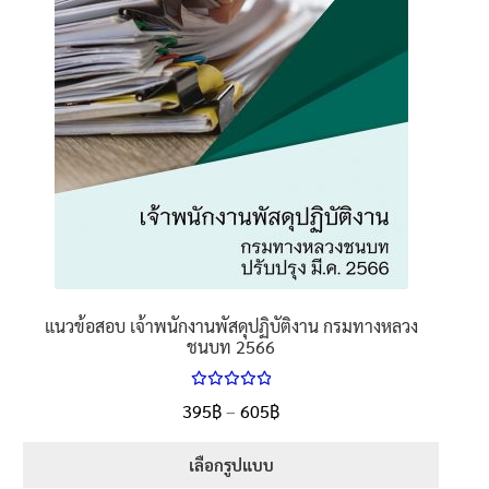
chosen
on
the
product
page
แนวข้อสอบ เจ้าพนักงานพัสดุปฏิบัติงาน กรมทางหลวง
ชนบท 2566
ให้คะแนน
Price
395
฿
–
605
฿
ตั้งแต่
5.00
range:
1-5 คะแนน
395฿
เลือกรูปแบบ