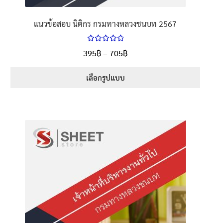
แนวข้อสอบ นิติกร กรมทางหลวงชนบท 2567
ให้คะแนน
Price
395
฿
–
705
฿
ตั้งแต่
5.00
range:
1-5 คะแนน
395฿
เลือกรูปแบบ
through
This
705฿
product
has
multiple
variants.
The
options
may
be
chosen
on