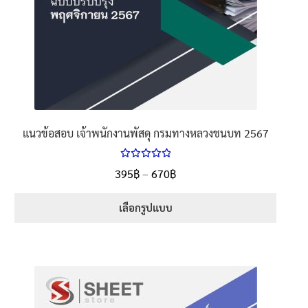
แนวข้อสอบ เจ้าพนักงานพัสดุ กรมทางหลวงชนบท 2567
ให้คะแนน
Price
395
฿
–
670
฿
ตั้งแต่
5.00
range:
1-5 คะแนน
395฿
เลือกรูปแบบ
through
This
670฿
product
has
multiple
variants.