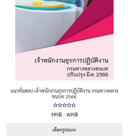
chosen
on
the
product
page
แนวข้อสอบ เจ้าพนักงานธุรการปฏิบัติงาน กรมทางหลวง
ชนบท 2566
ให้คะแนน
Price
395
฿
–
605
฿
ตั้งแต่
5.00
range:
1-5 คะแนน
395฿
เลือกรูปแบบ