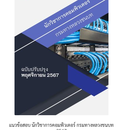
The
options
may
be
chosen
on
the
product
page
แนวข้อสอบ นักวิชาการคอมพิวเตอร์ กรมทางหลวงชนบท