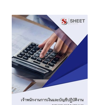
through
This
605฿
product
has
multiple
variants.
The
options
may
be
chosen
on
the
product
page