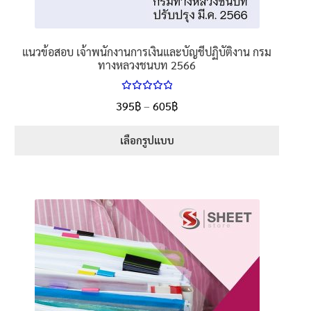
แนวข้อสอบ เจ้าพนักงานการเงินและบัญชีปฏิบัติงาน กรม
ทางหลวงชนบท 2566
ให้คะแนน
Price
395
฿
–
605
฿
ตั้งแต่
5.00
range:
1-5 คะแนน
395฿
เลือกรูปแบบ
through
This
605฿
product
has
multiple
variants.
The
options
may
be