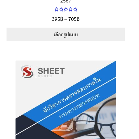
2567
ให้คะแนน
Price
395
฿
–
705
฿
ตั้งแต่
5.00
range:
1-5 คะแนน
395฿
เลือกรูปแบบ
through
This
705฿
product
has
multiple
variants.
The
options
may
be
chosen
on
the
product