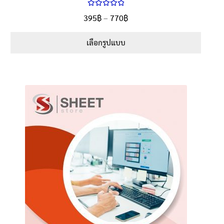
ให้คะแนน
Price
395
฿
–
770
฿
ตั้งแต่
5.00
range:
1-5 คะแนน
395฿
เลือกรูปแบบ
through
This
770฿
product
has
multiple
variants.
The
options
may
be
chosen
on
the
product
page