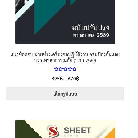
แนวข้อสอบ นายช่างเครื่องกลปฏิบัติงาน กรมป้องกันและ
บรรเทาสาธารณภัย (ปภ.) 2569
ให้คะแนน
Price
395
฿
–
670
฿
ตั้งแต่
5.00
range:
1-5 คะแนน
395฿
เลือกรูปแบบ
through
This
670฿
product
has
multiple
variants.