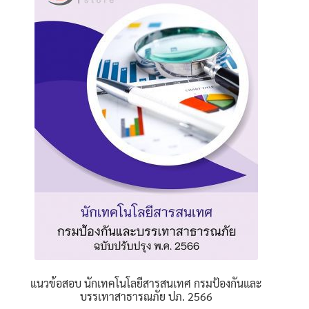
The
options
may
be
chosen
on
the
product
page
แนวข้อสอบ นักเทคโนโลยีสารสนเทศ กรมป้องกันและ
บรรเทาสาธารณภัย ปภ. 2566