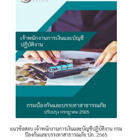
The
options
may
be
chosen
on
the
product
page
แนวข้อสอบ เจ้าพนักงานการเงินและบัญชีปฏิบัติงาน กรม
ป้องกันและบรรเทาสาธารณภัย ปภ. 2565