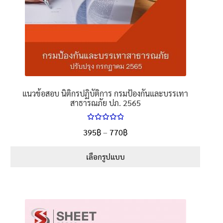
แนวข้อสอบ นิติกรปฏิบัติการ กรมป้องกันและบรรเทา
สาธารณภัย ปภ. 2565
ให้คะแนน
Price
395
฿
–
770
฿
ตั้งแต่
5.00
range:
1-5 คะแนน
395฿
เลือกรูปแบบ
through
This
770฿
product
has
multiple
variants.