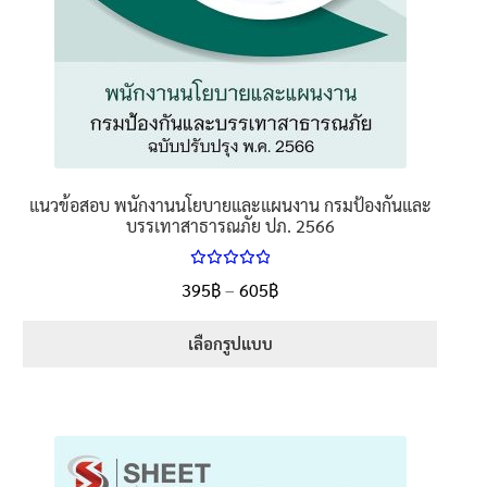
แนวข้อสอบ พนักงานนโยบายและแผนงาน กรมป้องกันและ
บรรเทาสาธารณภัย ปภ. 2566
ให้คะแนน
Price
395
฿
–
605
฿
ตั้งแต่
5.00
range:
1-5 คะแนน
395฿
เลือกรูปแบบ
through
This
605฿
product
has
multiple
variants.