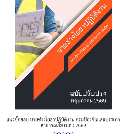
The
options
may
be
chosen
on
the
product
page
แนวข้อสอบ นายช่างโยธาปฏิบัติงาน กรมป้องกันและบรรเทา
สาธารณภัย (ปภ.) 2569