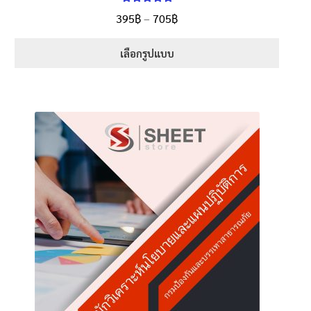
ให้คะแนน
Price
395
฿
–
705
฿
ตั้งแต่
5.00
range:
1-5 คะแนน
395฿
เลือกรูปแบบ
through
This
705฿
product
has
multiple
variants.
The
options
may
be
chosen
on
the
product
page