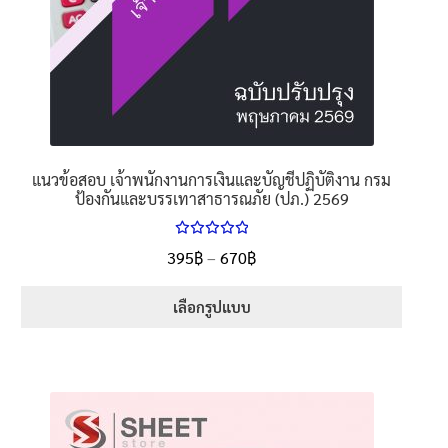
แนวข้อสอบ เจ้าพนักงานการเงินและบัญชีปฏิบัติงาน กรม
ป้องกันและบรรเทาสาธารณภัย (ปภ.) 2569
ให้คะแนน
Price
395
฿
–
670
฿
ตั้งแต่
5.00
range:
1-5 คะแนน
395฿
เลือกรูปแบบ
through
This
670฿
product
has
multiple
variants.