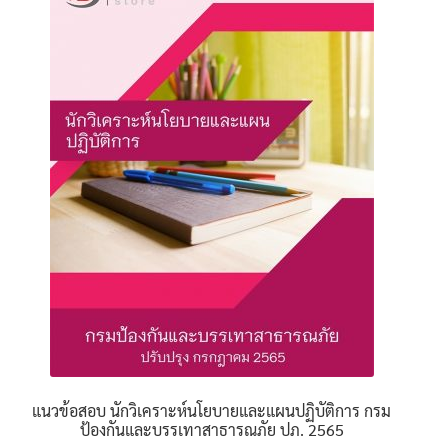
The
options
may
be
chosen
on
the
product
page
แนวข้อสอบ นักวิเคราะห์นโยบายและแผนปฏิบัติการ กรม
ป้องกันและบรรเทาสาธารณภัย ปภ. 2565