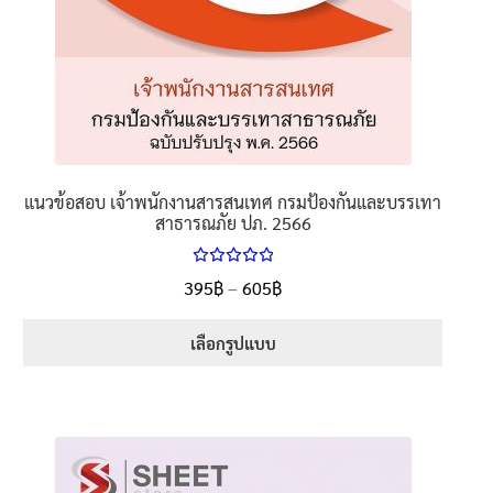
แนวข้อสอบ เจ้าพนักงานสารสนเทศ กรมป้องกันและบรรเทา
สาธารณภัย ปภ. 2566
ให้คะแนน
Price
395
฿
–
605
฿
ตั้งแต่
5.00
range:
1-5 คะแนน
395฿
เลือกรูปแบบ
through
This
605฿
product
has
multiple
variants.