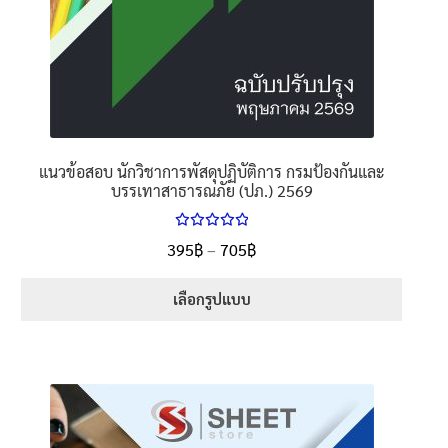
แนวข้อสอบ นักวิชาการพัสดุปฏิบัติการ กรมป้องกันและ
บรรเทาสาธารณภัย (ปภ.) 2569
ให้คะแนน
Price
395
฿
–
705
฿
ตั้งแต่
5.00
range:
1-5 คะแนน
395฿
เลือกรูปแบบ
through
This
705฿
product
has
multiple
variants.