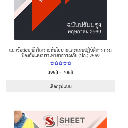
แนวข้อสอบ นักวิเคราะห์นโยบายและแผนปฏิบัติการ กรม
ป้องกันและบรรเทาสาธารณภัย (ปภ.) 2569
ให้คะแนน
Price
395
฿
–
705
฿
ตั้งแต่
5.00
range:
1-5 คะแนน
395฿
เลือกรูปแบบ
through
This
705฿
product
has
multiple
variants.