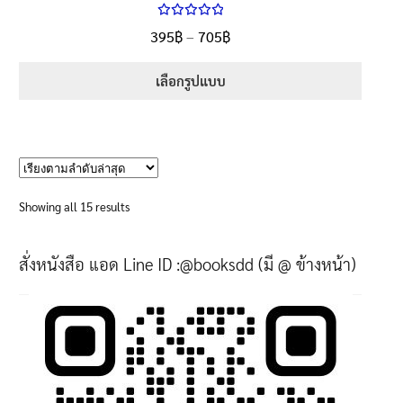
ให้คะแนน
Price
395
฿
–
705
฿
ตั้งแต่
5.00
range:
1-5 คะแนน
395฿
เลือกรูปแบบ
through
This
705฿
product
has
multiple
variants.
Sorted
Showing all 15 results
The
by
options
latest
สั่งหนังสือ แอด Line ID :@booksdd (มี @ ข้างหน้า)
may
be
chosen
on
the
product
page