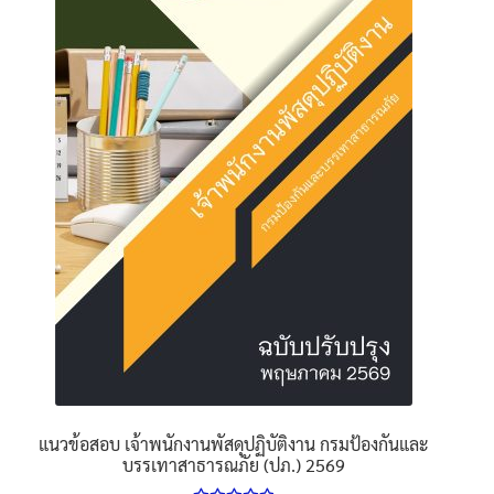
The
options
may
be
chosen
on
the
product
page
แนวข้อสอบ เจ้าพนักงานพัสดุปฏิบัติงาน กรมป้องกันและ
บรรเทาสาธารณภัย (ปภ.) 2569