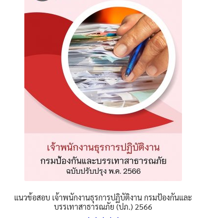
The
options
may
be
chosen
on
the
product
page
แนวข้อสอบ เจ้าพนักงานธุรการปฏิบัติงาน กรมป้องกันและ
บรรเทาสาธารณภัย (ปภ.) 2566