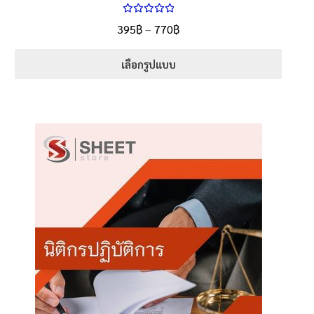
ให้คะแนน
Price
395
฿
–
770
฿
ตั้งแต่
5.00
range:
1-5 คะแนน
395฿
เลือกรูปแบบ
through
This
770฿
product
has
multiple
variants.
The
options
may
be
chosen
on
the
product
page