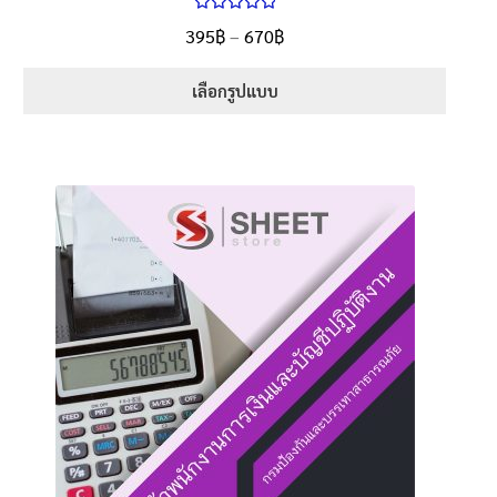
ให้คะแนน
Price
395
฿
–
670
฿
ตั้งแต่
5.00
range:
1-5 คะแนน
395฿
เลือกรูปแบบ
through
This
670฿
product
has
multiple
variants.
The
options
may
be
chosen
on
the
product
page