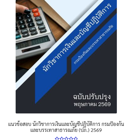
The
options
may
be
chosen
on
the
product
page
แนวข้อสอบ นักวิชาการเงินและบัญชีปฏิบัติการ กรมป้องกัน
และบรรเทาสาธารณภัย (ปภ.) 2569