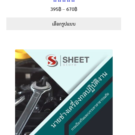
ให้คะแนน
Price
395
฿
–
670
฿
ตั้งแต่
5.00
range:
1-5 คะแนน
395฿
เลือกรูปแบบ
through
This
670฿
product
has
multiple
variants.
The
options
may
be
chosen
on
the
product
page