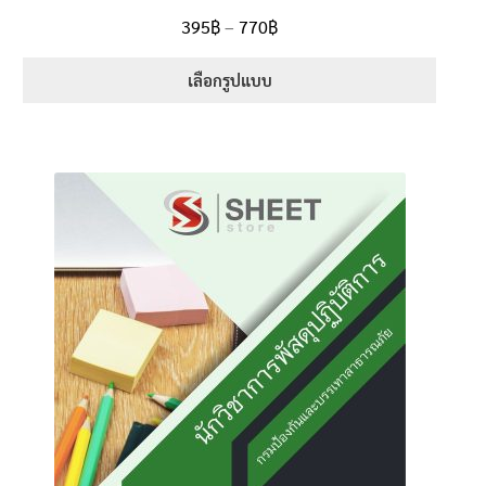
ให้คะแนน
Price
395
฿
–
770
฿
ตั้งแต่
5.00
range:
1-5 คะแนน
395฿
เลือกรูปแบบ
through
This
770฿
product
has
multiple
variants.
The
options
may
be
chosen
on
the
product
page