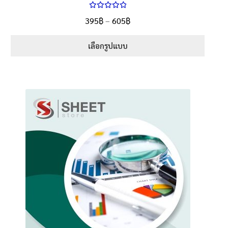
ให้คะแนน
Price
395
฿
–
605
฿
ตั้งแต่
5.00
range:
1-5 คะแนน
395฿
เลือกรูปแบบ
through
This
605฿
product
has
multiple
variants.
The
options
may
be
chosen
on
the
product
page