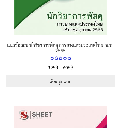
แนวข้อสอบ นักวิชาการพัสดุ การยางแห่งประเทศไทย กยท.
2565
ให้คะแนน
Price
395
฿
–
605
฿
ตั้งแต่
5.00
range:
1-5 คะแนน
395฿
เลือกรูปแบบ
through
This
605฿
product
has
multiple
variants.
The