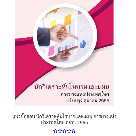
options
may
be
chosen
on
the
product
page
แนวข้อสอบ นักวิเคราะห์นโยบายและแผน การยางแห่ง
ประเทศไทย กยท. 2565