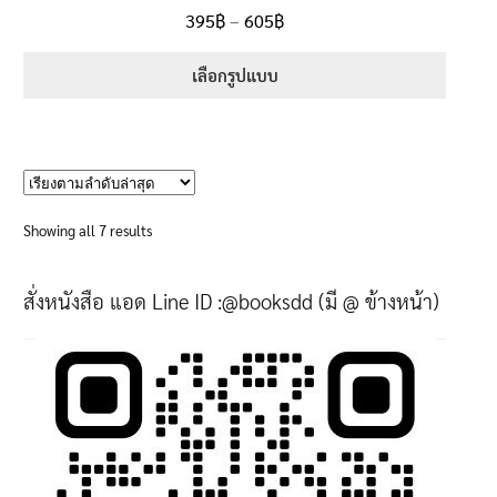
ให้คะแนน
Price
395
฿
–
605
฿
ตั้งแต่
5.00
range:
1-5 คะแนน
395฿
เลือกรูปแบบ
through
This
605฿
product
has
multiple
variants.
Sorted
Showing all 7 results
The
by
options
latest
สั่งหนังสือ แอด Line ID :@booksdd (มี @ ข้างหน้า)
may
be
chosen
on
the
product
page