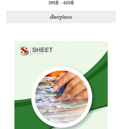
Price
395
฿
–
605
฿
ตั้งแต่
5.00
range:
1-5 คะแนน
395฿
เลือกรูปแบบ
through
This
605฿
product
has
multiple
variants.
The
options
may
be
chosen
on
the
product
page