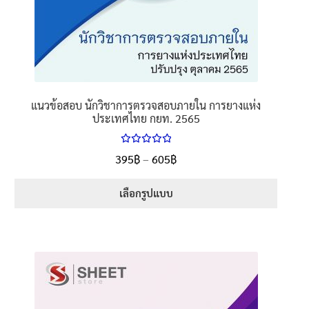
แนวข้อสอบ นักวิชาการตรวจสอบภายใน การยางแห่ง
ประเทศไทย กยท. 2565
ให้คะแนน
Price
395
฿
–
605
฿
ตั้งแต่
5.00
range:
1-5 คะแนน
395฿
เลือกรูปแบบ
through
This
605฿
product
has
multiple
variants.
The