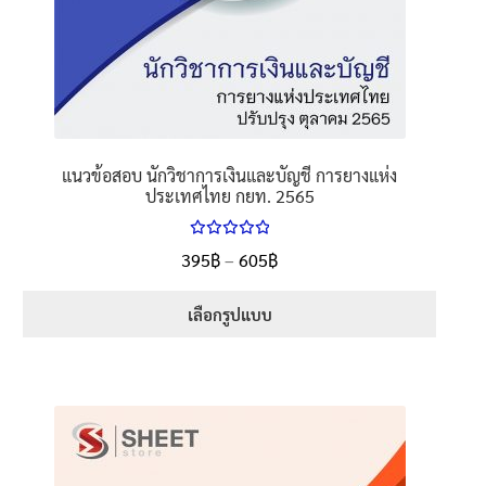
แนวข้อสอบ นักวิชาการเงินและบัญชี การยางแห่ง
ประเทศไทย กยท. 2565
ให้คะแนน
Price
395
฿
–
605
฿
ตั้งแต่
5.00
range:
1-5 คะแนน
395฿
เลือกรูปแบบ
through
This
605฿
product
has
multiple
variants.
The