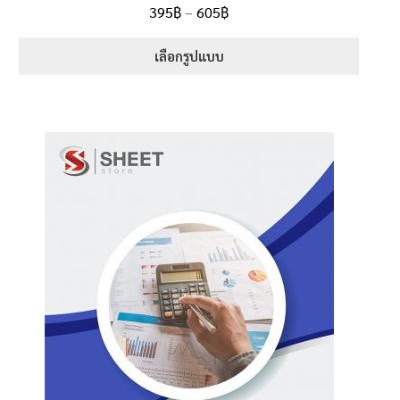
ให้คะแนน
Price
395
฿
–
605
฿
ตั้งแต่
5.00
range:
1-5 คะแนน
395฿
เลือกรูปแบบ
through
This
605฿
product
has
multiple
variants.
The
options
may
be
chosen
on
the
product
page