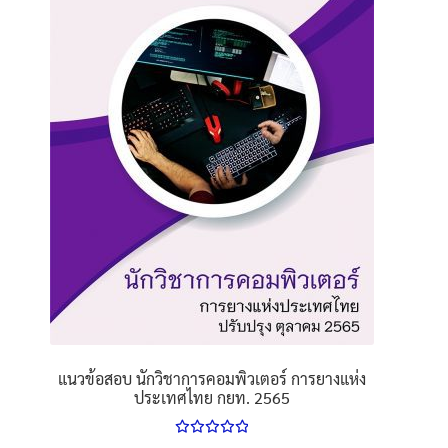
options
may
be
chosen
on
the
product
page
แนวข้อสอบ นักวิชาการคอมพิวเตอร์ การยางแห่ง
ประเทศไทย กยท. 2565
ให้คะแนน