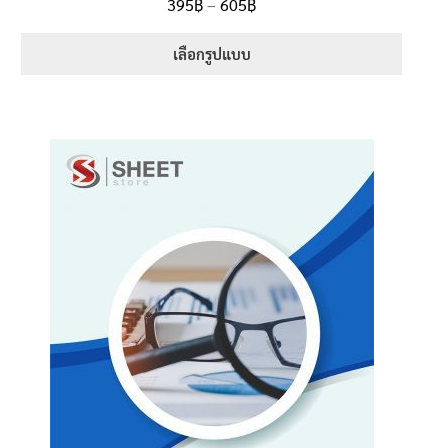
Price
395
฿
–
605
฿
ตั้งแต่
5.00
range:
1-5 คะแนน
395฿
เลือกรูปแบบ
through
This
605฿
product
has
multiple
variants.
The
options
may
be
chosen
on
the
product
page