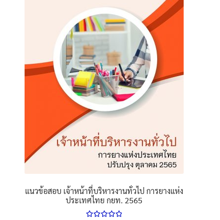
options
may
be
chosen
on
the
product
page
แนวข้อสอบ เจ้าหน้าที่บริหารงานทั่วไป การยางแห่ง
ประเทศไทย กยท. 2565