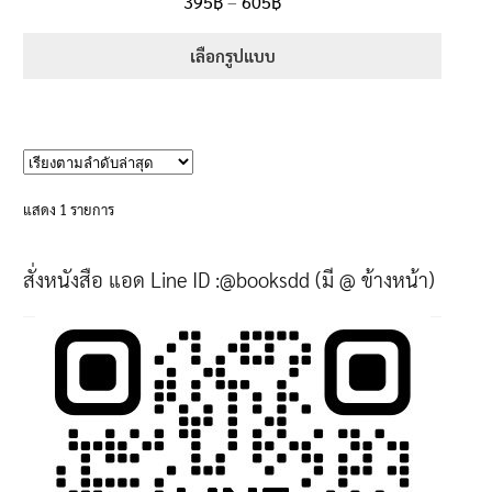
Price
395
฿
–
605
฿
ตั้งแต่
5.00
range:
1-5 คะแนน
395฿
เลือกรูปแบบ
through
This
605฿
product
has
multiple
variants.
แสดง 1 รายการ
The
options
สั่งหนังสือ แอด Line ID :@booksdd (มี @ ข้างหน้า)
may
be
chosen
on
the
product
page