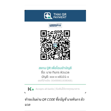
ชำระเงินผ่าน QR CODE ชื่อบัญชี นายทินกร ผิว
นวล