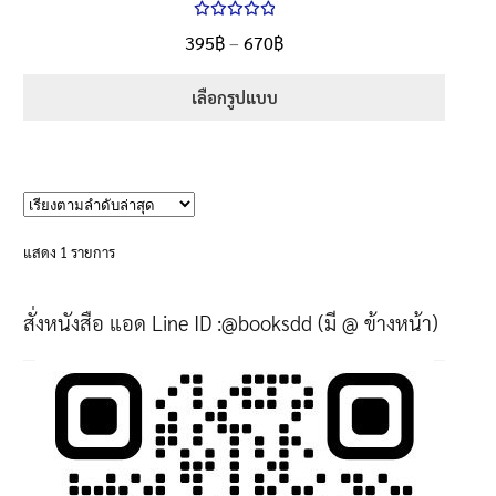
ให้คะแนน
Price
395
฿
–
670
฿
ตั้งแต่
5.00
range:
1-5 คะแนน
395฿
เลือกรูปแบบ
through
This
670฿
product
has
multiple
variants.
แสดง 1 รายการ
The
options
สั่งหนังสือ แอด Line ID :@booksdd (มี @ ข้างหน้า)
may
be
chosen
on
the
product
page