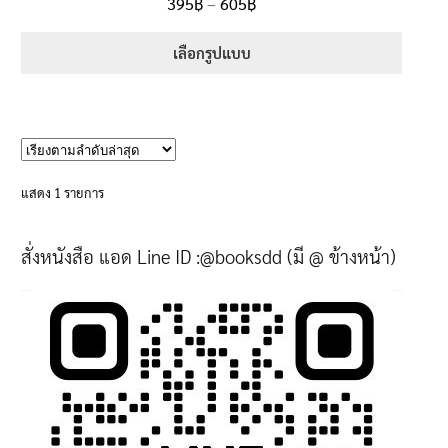
Price
395
฿
–
605
฿
ตั้งแต่
5.00
range:
1-5 คะแนน
395฿
เลือกรูปแบบ
through
This
605฿
product
has
multiple
variants.
แสดง 1 รายการ
The
options
สั่งหนังสือ แอด Line ID :@booksdd (มี @ ข้างหน้า)
may
be
chosen
on
the
product
page