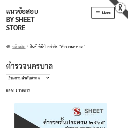
แนวข้อสอบ
Skip
Skip
Menu
to
to
BY SHEET
navigation
content
STORE
ร้านค้า
หน้าหลัก
สินค้าที่มีป้ายกำกับ “ตำรวจนครบาล”
ตะกร้าสินค้า
ตำรวจนครบาล
วิธีการสั่งซื้อ
แจ้งชำระเงิน
แสดง 1 รายการ
รีวิวจากลูกค้า
ติดตามพัสดุ
ข่าวเปิดสอบงานราชการ