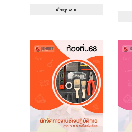
range:
395฿
เลือกรูปแบบ
through
This
705฿
product
has
multiple
variants.
The
options
may
be
chosen
on
the
product
page