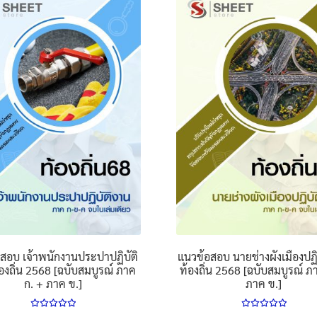
multiple
multiple
variants.
variants.
The
The
options
options
may
may
be
be
chosen
chosen
on
on
the
the
product
product
page
page
สอบ เจ้าพนักงานประปาปฏิบัติ
แนวข้อสอบ นายช่างผังเมืองปฏิ
องถิ่น 2568 [ฉบับสมบูรณ์ ภาค
ท้องถิ่น 2568 [ฉบับสมบูรณ์ ภ
ก. + ภาค ข.]
ภาค ข.]
ให้คะแนน
ให้คะแนน