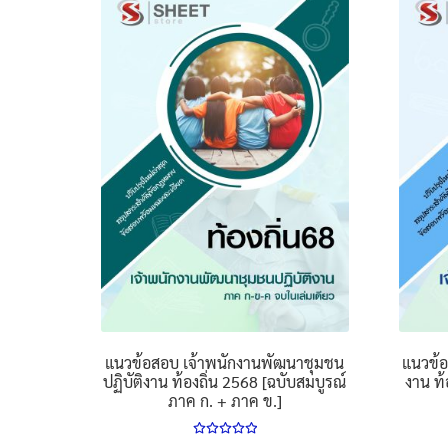
multiple
variants.
The
options
may
be
chosen
on
the
product
page
แนวข้อสอบ เจ้าพนักงานพัฒนาชุมชน
แนวข้อ
ปฏิบัติงาน ท้องถิ่น 2568 [ฉบับสมบูรณ์
งาน ท้
ภาค ก. + ภาค ข.]
ให้คะแนน