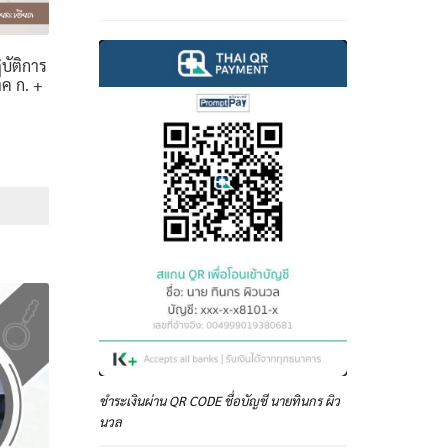
บัติการ
าค ก. +
e
e:
฿
ough
฿
ชำระเงินผ่าน QR CODE ชื่อบัญชี นายทินกร ผิว
นวล