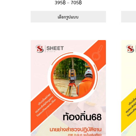
Price
395
฿
–
705
฿
5.00
ตั้งแต่
range:
1-5 คะแนน
395฿
เลือกรูปแบบ
through
This
705฿
product
has
multiple
variants.
The
options
may
be
chosen
on
the
product
page