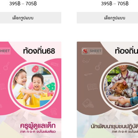
Price
Pric
395
฿
–
705
฿
395
฿
–
705
฿
5.00
ตั้งแต่
5.00
ตั้งแต่
range:
rang
1-5 คะแนน
1-5 คะแนน
395฿
395
เลือกรูปแบบ
เลือกรูปแบบ
through
thr
This
This
705฿
705
product
product
has
has
multiple
multiple
variants.
variants.
The
The
options
options
may
may
be
be
chosen
chosen
on
on
the
the
product
product
page
page