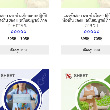
อสอบ นายช่างเขียนแบบปฏิบัติ
แนวข้อสอบ นายช่างโยธาปฏิบ
องถิ่น 2568 [ฉบับสมบูรณ์ ภาค
ท้องถิ่น 2568 [ฉบับสมบูรณ์ ภ
ก. + ภาค ข.]
ภาค ข.]
ให้คะแนน
ให้คะแนน
Price
Pric
395
฿
–
705
฿
395
฿
–
705
฿
5.00
ตั้งแต่
5.00
ตั้งแต่
range:
rang
1-5 คะแนน
1-5 คะแนน
395฿
395
เลือกรูปแบบ
เลือกรูปแบบ
through
thr
This
This
705฿
705
product
product
has
has
multiple
multiple
variants.
variants.
The
The
options
options
may
may
be
be
chosen
chosen
on
on