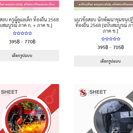
อบ ครูผู้ดูแลเด็ก ท้องถิ่น 2568
แนวข้อสอบ นักพัฒนาชุมชนปฏิ
ับสมบูรณ์ ภาค ก. + ภาค ข.]
ท้องถิ่น 2568 [ฉบับสมบูรณ์ ภ
ภาค ข.]
ให้คะแนน
Price
395
฿
–
770
฿
5.00
ตั้งแต่
ให้คะแนน
Pric
395
฿
–
705
฿
range:
1-5 คะแนน
5.00
ตั้งแต่
rang
1-5 คะแนน
395฿
เลือกรูปแบบ
395
เลือกรูปแบบ
through
This
thr
770฿
This
product
705
product
has
has
multiple
multiple
variants.
variants.
The
The
options
options
may
may
be
be
chosen
chosen
on
on