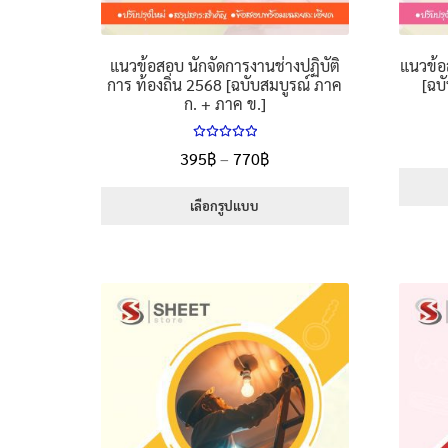
แนวข้อสอบ นักจัดการงานช่างปฏิบัติ
แนวข้อส
การ ท้องถิ่น 2568 [ฉบับสมบูรณ์ ภาค
[ฉบ
ก. + ภาค ข.]
ให้คะแนน
Price
395
฿
–
770
฿
5.00
ตั้งแต่
range:
1-5 คะแนน
395฿
เลือกรูปแบบ
through
This
770฿
product
has
multiple
variants.
The
options
may
be
chosen
on