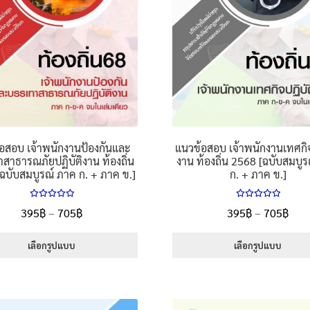
the
the
product
product
page
page
อสอบ เจ้าพนักงานป้องกันและ
แนวข้อสอบ เจ้าพนักงานเทศกิจ
สาธารณภัยปฏิบัติงาน ท้องถิ่น
งาน ท้องถิ่น 2568 [ฉบับสมบู
ฉบับสมบูรณ์ ภาค ก. + ภาค ข.]
ก. + ภาค ข.]
ให้คะแนน
ให้คะแนน
Price
Pric
395
฿
–
705
฿
395
฿
–
705
฿
5.00
ตั้งแต่
5.00
ตั้งแต่
range:
rang
1-5 คะแนน
1-5 คะแนน
395฿
395
เลือกรูปแบบ
เลือกรูปแบบ
through
thr
This
This
705฿
705
product
product
has
has