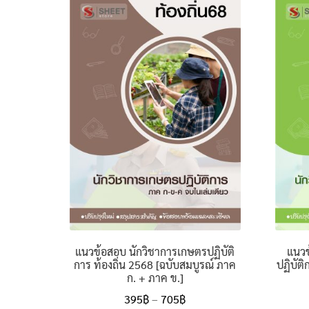
แนวข้อสอบ นักวิชาการเกษตรปฏิบัติ
แนวข
การ ท้องถิ่น 2568 [ฉบับสมบูรณ์ ภาค
ปฏิบัติ
ก. + ภาค ข.]
Price
395
฿
–
705
฿