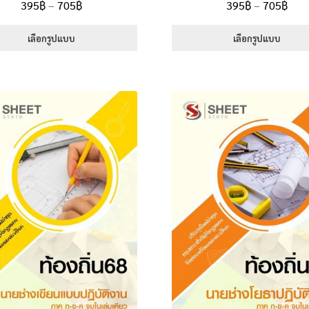
Price
Pric
395
฿
–
705
฿
395
฿
–
705
฿
5.00
ตั้งแต่
5.00
ตั้งแต่
range:
rang
1-5 คะแนน
1-5 คะแนน
395฿
395
เลือกรูปแบบ
เลือกรูปแบบ
through
thr
This
This
705฿
705
product
product
has
has
multiple
multiple
variants.
variants.
The
The
options
options
may
may
be
be
chosen
chosen
on
on
the
the
product
product
page
page