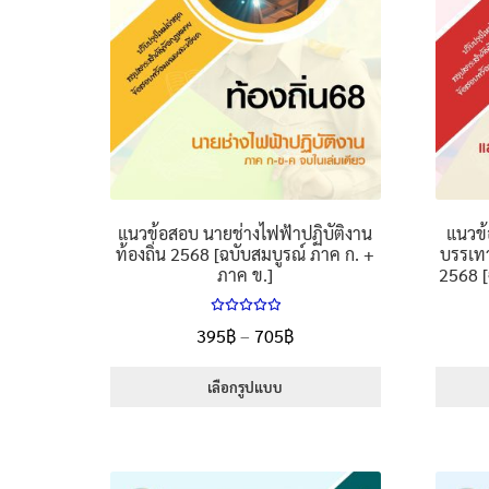
the
product
page
แนวข้อสอบ นายช่างไฟฟ้าปฏิบัติงาน
แนวข้
ท้องถิ่น 2568 [ฉบับสมบูรณ์ ภาค ก. +
บรรเทา
ภาค ข.]
2568 [
ให้คะแนน
Price
395
฿
–
705
฿
5.00
ตั้งแต่
range:
1-5 คะแนน
395฿
เลือกรูปแบบ
through
This
705฿
product
has