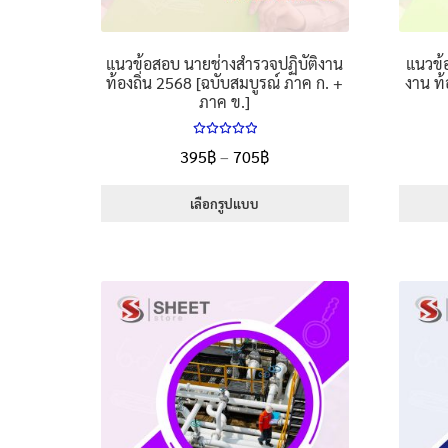
แนวข้อสอบ นายช่างสำรวจปฏิบัติงาน
แนวข้
ท้องถิ่น 2568 [ฉบับสมบูรณ์ ภาค ก. +
งาน ท้
ภาค ข.]
ให้คะแนน
Price
395
฿
–
705
฿
5.00
ตั้งแต่
range:
1-5 คะแนน
395฿
เลือกรูปแบบ
through
This
705฿
product
has
multiple
variants.
The
options
may
be
chosen
on