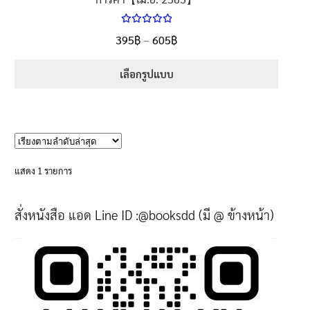
ให้คะแนน
Price
395
฿
–
605
฿
ตั้งแต่
5.00
range:
1-5 คะแนน
395฿
เลือกรูปแบบ
through
This
605฿
product
has
multiple
variants.
แสดง 1 รายการ
The
options
สั่งหนังสือ แอด Line ID :@booksdd (มี @ ข้างหน้า)
may
be
chosen
on
the
product