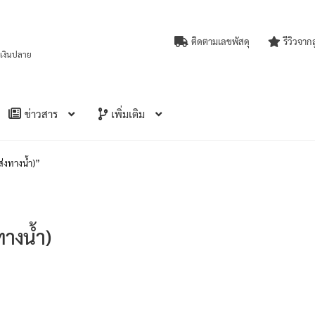
ติดตามเลขพัสดุ
รีวิวจาก
บเงินปลาย
ข่าวสาร
เพิ่มเติม
ส่งทางน้ำ)”
ทางน้ำ)