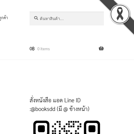
ค้นหา:
ค้นหา
ลูกค้า
0
฿
0 items
สั่งหนังสือ แอด Line ID
:@booksdd (มี @ ข้างหน้า)