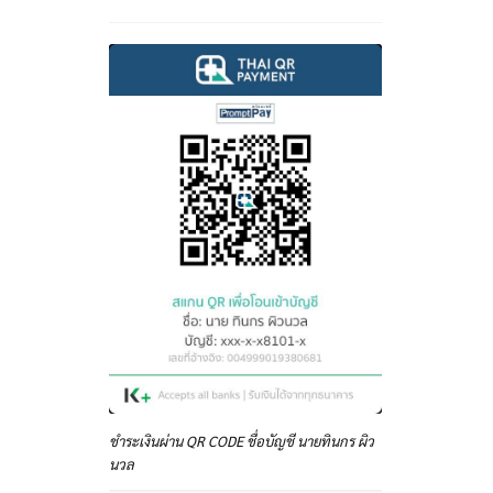
ชำระเงินผ่าน QR CODE ชื่อบัญชี นายทินกร ผิว
นวล