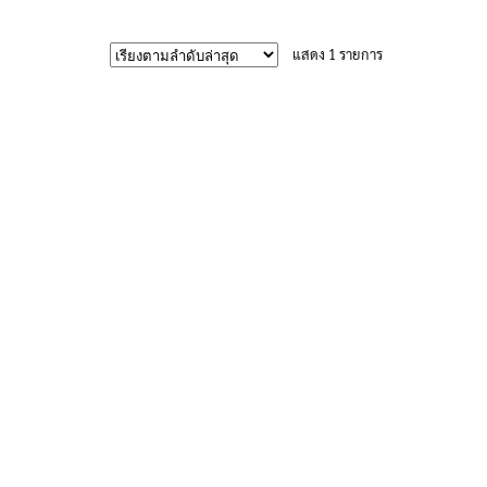
670฿
product
has
แสดง 1 รายการ
multiple
variants.
The
options
may
be
chosen
on
the
product
page