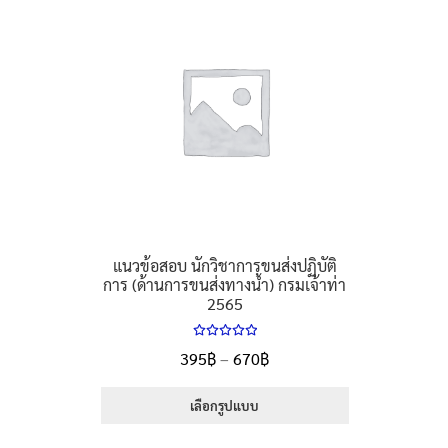
แนวข้อสอบ นักวิชาการขนส่งปฏิบัติ
การ (ด้านการขนส่งทางน้ำ) กรมเจ้าท่า
2565
ให้คะแนน
Price
395
฿
–
670
฿
5.00
ตั้งแต่
range:
1-5 คะแนน
395฿
เลือกรูปแบบ
through
This