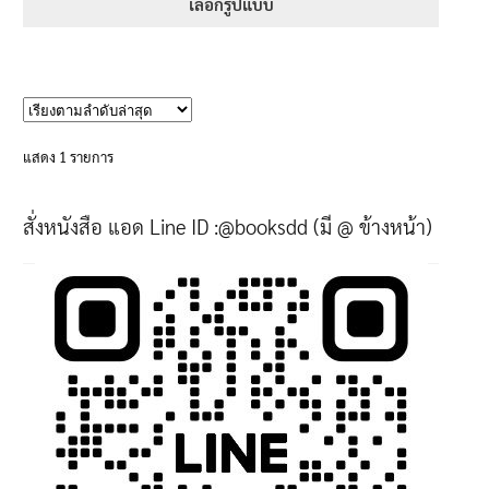
395฿
เลือกรูปแบบ
through
This
605฿
product
has
multiple
variants.
แสดง 1 รายการ
The
options
สั่งหนังสือ แอด Line ID :@booksdd (มี @ ข้างหน้า)
may
be
chosen
on
the
product
page