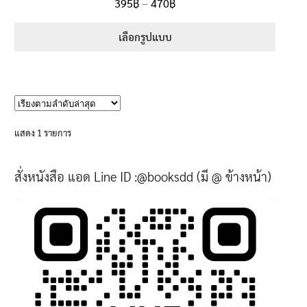
Price
395
฿
–
470
฿
ตั้งแต่
5.00
range:
1-5 คะแนน
395฿
เลือกรูปแบบ
through
This
470฿
product
has
multiple
variants.
แสดง 1 รายการ
The
options
สั่งหนังสือ แอด Line ID :@booksdd (มี @ ข้างหน้า)
may
be
chosen
on
the
product
page