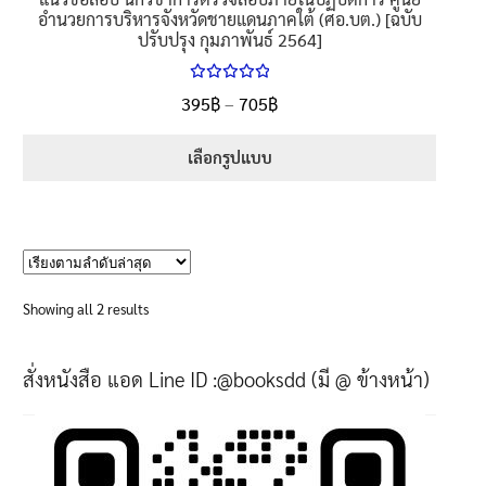
อำนวยการบริหารจังหวัดชายแดนภาคใต้ (ศอ.บต.) [ฉบับ
ปรับปรุง กุมภาพันธ์ 2564]
ให้คะแนน
Price
395
฿
–
705
฿
ตั้งแต่
5.00
range:
1-5 คะแนน
395฿
เลือกรูปแบบ
through
This
705฿
product
has
multiple
variants.
Sorted
Showing all 2 results
The
by
options
latest
สั่งหนังสือ แอด Line ID :@booksdd (มี @ ข้างหน้า)
may
be
chosen
on
the