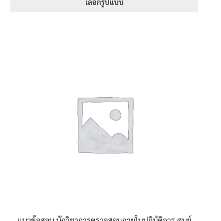
395฿
เลือกรูปแบบ
through
This
705฿
product
has
multiple
variants.
The
options
may
be
chosen
on
the
product
page
แนวข้อสอบ นักวิชาการตรวจสอบภายในปฏิบัติการ ศูนย์