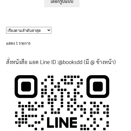
395฿
เลือกรูปแบบ
product
through
has
605฿
multiple
variants.
The
options
แสดง 1 รายการ
may
be
สั่งหนังสือ แอด Line ID :@booksdd (มี @ ข้างหน้า)
chosen
on
the
product
page