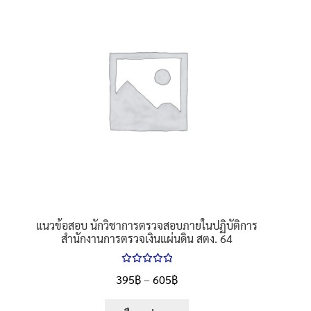
นโยบายคืนสินค้าและการจัดส่ง​
คำถามที่พบบ่อย
แนวข้อสอบ นักวิชาการตรวจสอบภายในปฏิบัติการ
สำนักงานการตรวจเงินแผ่นดิน สตง. 64
ให้คะแนน
Price
395
฿
–
605
฿
ตั้งแต่
5.00
range:
1-5 คะแนน
This