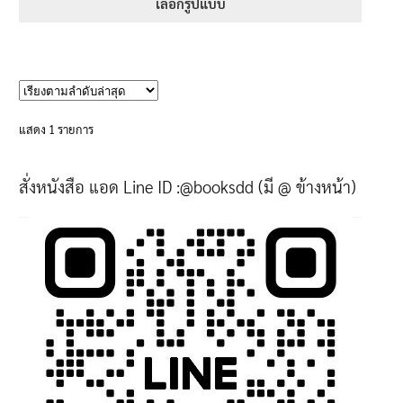
395฿
เลือกรูปแบบ
through
This
605฿
product
has
multiple
variants.
แสดง 1 รายการ
The
options
สั่งหนังสือ แอด Line ID :@booksdd (มี @ ข้างหน้า)
may
be
chosen
on
the
product
page