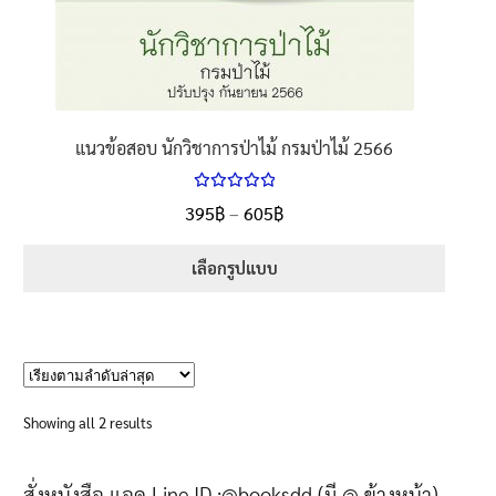
แนวข้อสอบ นักวิชาการป่าไม้ กรมป่าไม้ 2566
ให้คะแนน
Price
395
฿
–
605
฿
ตั้งแต่
5.00
range:
1-5 คะแนน
395฿
เลือกรูปแบบ
through
This
605฿
product
has
multiple
variants.
Sorted
Showing all 2 results
The
by
options
latest
สั่งหนังสือ แอด Line ID :@booksdd (มี @ ข้างหน้า)
may