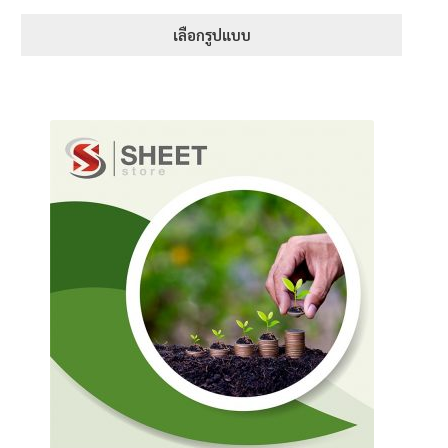
range:
1-5 คะแนน
395฿
เลือกรูปแบบ
through
This
670฿
product
has
multiple
variants.
The
options
may
be
chosen
on
the
product
page