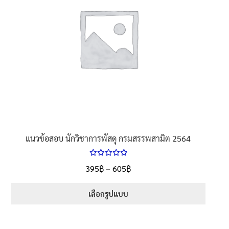
นโยบายคืนสินค้าและการจัดส่ง​
คำถามที่พบบ่อย
แนวข้อสอบ นักวิชาการพัสดุ กรมสรรพสามิต 2564
ให้คะแนน
Price
395
฿
–
605
฿
ตั้งแต่
5.00
range:
1-5 คะแนน
395฿
เลือกรูปแบบ
through
This
605฿
product