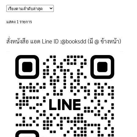
has
multiple
variants.
แสดง 1 รายการ
The
options
สั่งหนังสือ แอด Line ID :@booksdd (มี @ ข้างหน้า)
may
be
chosen
on
the
product
page