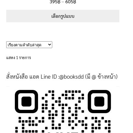
Price
395
฿
–
605
฿
ตั้งแต่
5.00
range:
1-5 คะแนน
395฿
เลือกรูปแบบ
through
This
605฿
product
has
multiple
variants.
แสดง 1 รายการ
The
options
สั่งหนังสือ แอด Line ID :@booksdd (มี @ ข้างหน้า)
may
be
chosen
on
the
product
page