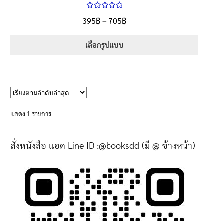
ให้คะแนน
Price
395
฿
–
705
฿
ตั้งแต่
5.00
range:
1-5 คะแนน
395฿
เลือกรูปแบบ
through
This
705฿
product
has
multiple
variants.
แสดง 1 รายการ
The
options
สั่งหนังสือ แอด Line ID :@booksdd (มี @ ข้างหน้า)
may
be
chosen
on
the
product
page