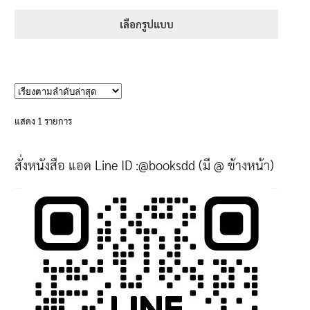
range:
1-5 คะแนน
395฿
เลือกรูปแบบ
through
This
605฿
product
has
multiple
variants.
แสดง 1 รายการ
The
options
สั่งหนังสือ แอด Line ID :@booksdd (มี @ ข้างหน้า)
may
be
chosen
on
the
product
page