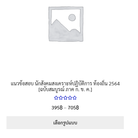
นโยบายคืนสินค้าและการจัดส่ง​
คำถามที่พบบ่อย
แนวข้อสอบ นักสังคมสงเคราะห์ปฏิบัติการ ท้องถิ่น 2564
[ฉบับสมบูรณ์ ภาค ก. ข. ค.]
ให้คะแนน
Price
395
฿
–
705
฿
ตั้งแต่
5.00
range:
1-5 คะแนน
395฿
เลือกรูปแบบ
through
This
705฿