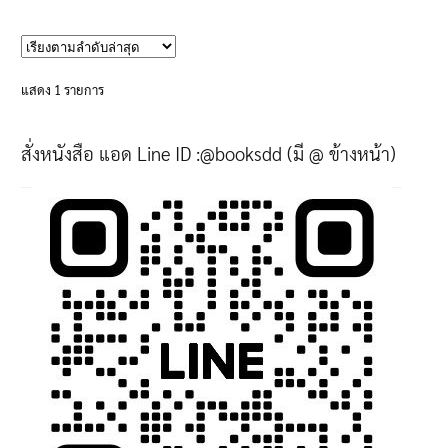
product
has
multiple
variants.
แสดง 1 รายการ
The
options
สั่งหนังสือ แอด Line ID :@booksdd (มี @ ข้างหน้า)
may
be
chosen
on
the
product
page