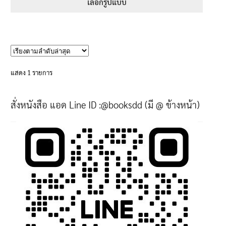
395฿
เลือกรูปแบบ
through
This
605฿
product
has
multiple
variants.
แสดง 1 รายการ
The
options
สั่งหนังสือ แอด Line ID :@booksdd (มี @ ข้างหน้า)
may
be
chosen
on
the
product
page