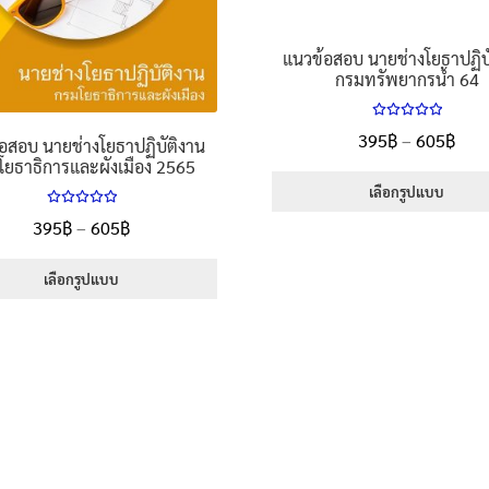
page
page
แนวข้อสอบ นายช่างโยธาปฏิบ
กรมทรัพยากรน้ำ 64
ให้คะแนน
Pric
395
฿
–
605
฿
อสอบ นายช่างโยธาปฏิบัติงาน
5.00
ตั้งแต่
rang
โยธาธิการและผังเมือง 2565
1-5 คะแนน
395
เลือกรูปแบบ
ให้คะแนน
thr
Price
395
฿
–
605
฿
This
5.00
ตั้งแต่
605
product
range:
1-5 คะแนน
has
395฿
เลือกรูปแบบ
multiple
through
This
variants.
605฿
product
The
has
options
multiple
may
variants.
be
The
chosen
options
on
may
the