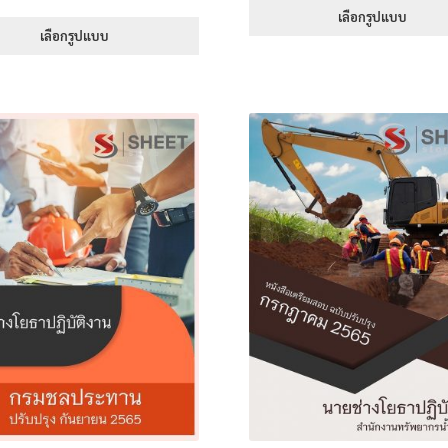
range:
1-5 คะแนน
395
เลือกรูปแบบ
395฿
เลือกรูปแบบ
thr
This
through
605
This
product
605฿
product
has
has
multiple
multiple
variants.
variants.
The
The
options
options
may
may
be
be
chosen
chosen
on
on
the
the
product
product
page
page