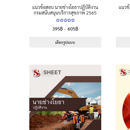
แนวข้อสอบ นายช่างโยธาปฏิบัติงาน
แนวข้
กรมสนับสนุนบริการสุขภาพ 2565
ให้คะแนน
Price
395
฿
–
605
฿
5.00
ตั้งแต่
range:
1-5 คะแนน
395฿
เลือกรูปแบบ
through
This
605฿
product
has
multiple
variants.
The
options
may
be
chosen
on
the
product