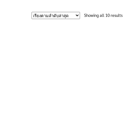
605฿
product
has
Sorted
Showing all 10 results
multiple
by
variants.
latest
The
options
may
be
chosen
on
the
product
page