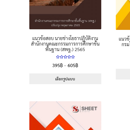
page
แนวข้อสอบ นายช่างโยธาปฏิบัติงาน
แนวข้
สำนักงานคณะกรรมการการศึกษาขั้น
กรม
พื้นฐาน (สพฐ.) 2565
ให้คะแนน
Price
395
฿
–
605
฿
5.00
ตั้งแต่
range:
1-5 คะแนน
395฿
เลือกรูปแบบ
through
This
605฿
product
has
multiple
variants.
The
options