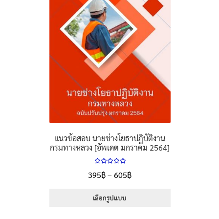
may
be
chosen
on
the
product
page
แนวข้อสอบ นายช่างโยธาปฏิบัติงาน
กรมทางหลวง [อัพเดต มกราคม 2564]
ให้คะแนน
Price
395
฿
–
605
฿
5.00
ตั้งแต่
range:
1-5 คะแนน
395฿
เลือกรูปแบบ
through
This