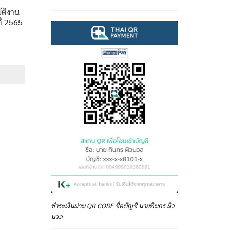
ัติงาน
ิ 2565
e
e:
฿
ough
฿
ชำระเงินผ่าน QR CODE ชื่อบัญชี นายทินกร ผิว
นวล