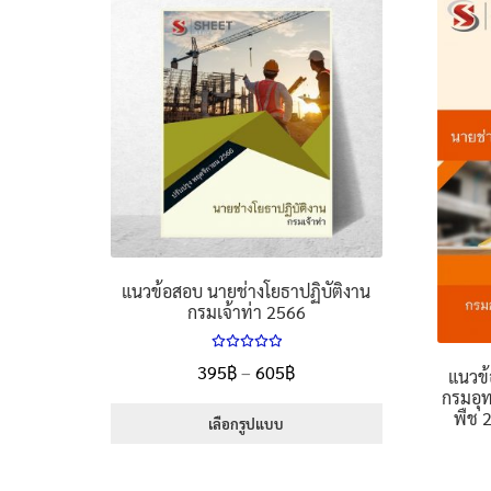
แนวข้อสอบ นายช่างโยธาปฏิบัติงาน
กรมเจ้าท่า 2566
ให้คะแนน
Price
395
฿
–
605
฿
แนวข้
5.00
ตั้งแต่
กรมอุท
range:
1-5 คะแนน
พืช 
395฿
เลือกรูปแบบ
through
This
605฿
product