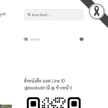
ค้นหา:
ค้นหา
ลูกค้า
0
฿
0 items
สั่งหนังสือ แอด Line ID
:@booksdd (มี @ ข้างหน้า)