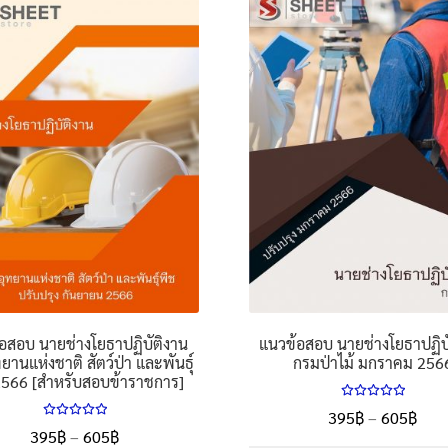
อสอบ นายช่างโยธาปฏิบัติงาน
แนวข้อสอบ นายช่างโยธาปฏิบ
ยานแห่งชาติ สัตว์ป่า และพันธุ์
กรมป่าไม้ มกราคม 256
2566 [สำหรับสอบข้าราชการ]
ให้คะแนน
Pric
395
฿
–
605
฿
5.00
ตั้งแต่
ให้คะแนน
Price
395
฿
–
605
฿
rang
1-5 คะแนน
5.00
ตั้งแต่