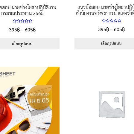
แนวข้อสอบ นายช่างโยธาปฏิบ
อสอบ นายช่างโยธาปฏิบัติงาน
สำนักงานทรัพยากรน้ำแห่งชาต
กรมชลประทาน 2565
ให้คะแนน
ให้คะแนน
Pric
Price
395
฿
–
605
฿
395
฿
–
605
฿
5.00
ตั้งแต่
5.00
ตั้งแต่
rang
range:
1-5 คะแนน
1-5 คะแนน
395
เลือกรูปแบบ
395฿
เลือกรูปแบบ
thr
through
This
This
605
605฿
product
product
has
has
multiple
multiple
variants.
variants.
The
The
options
options
may
may
be
be
chosen
chosen
on
on
the
the
product
product