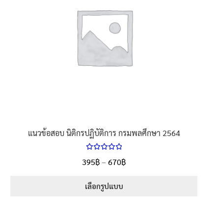
นโยบายคืนสินค้าและการจัดส่ง​
คำถามที่พบบ่อย
แนวข้อสอบ นิติกรปฏิบัติการ กรมพลศึกษา 2564
ให้คะแนน
Price
395
฿
–
670
฿
ตั้งแต่
5.00
range:
1-5 คะแนน
395฿
เลือกรูปแบบ
through
This
670฿
product