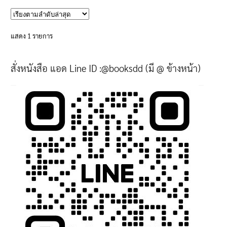
has
multiple
variants.
แสดง 1 รายการ
The
options
สั่งหนังสือ แอด Line ID :@booksdd (มี @ ข้างหน้า)
may
be
chosen
on
the
product
page