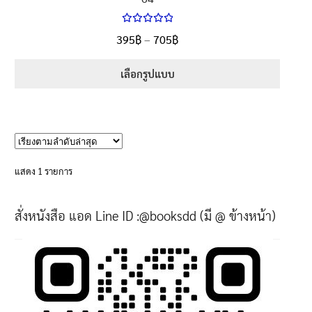
ให้คะแนน
Price
395
฿
–
705
฿
ตั้งแต่
5.00
range:
1-5 คะแนน
395฿
เลือกรูปแบบ
through
This
705฿
product
has
multiple
variants.
แสดง 1 รายการ
The
options
สั่งหนังสือ แอด Line ID :@booksdd (มี @ ข้างหน้า)
may
be
chosen
on
the
product