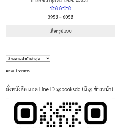
ให้คะแนน
Price
395
฿
–
605
฿
ตั้งแต่
5.00
range:
1-5 คะแนน
395฿
เลือกรูปแบบ
through
This
605฿
product
has
multiple
variants.
แสดง 1 รายการ
The
options
สั่งหนังสือ แอด Line ID :@booksdd (มี @ ข้างหน้า)
may
be
chosen
on
the
product