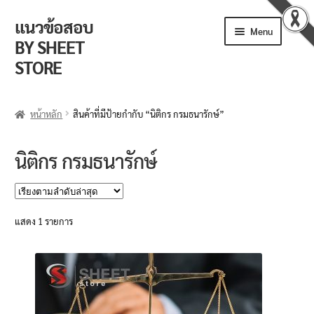
แนวข้อสอบ
Skip
Skip
Menu
to
to
BY SHEET
navigation
content
STORE
ร้านค้า
หน้าหลัก
สินค้าที่มีป้ายกำกับ “นิติกร กรมธนารักษ์”
ตะกร้าสินค้า
นิติกร กรมธนารักษ์
วิธีการสั่งซื้อ
แจ้งชำระเงิน
แสดง 1 รายการ
รีวิวจากลูกค้า
ติดตามพัสดุ
ข่าวเปิดสอบงานราชการ