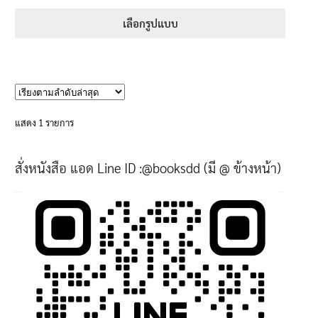
range:
1-5 คะแนน
395฿
เลือกรูปแบบ
through
This
605฿
product
has
multiple
variants.
แสดง 1 รายการ
The
options
สั่งหนังสือ แอด Line ID :@booksdd (มี @ ข้างหน้า)
may
be
chosen
on
the
product
page