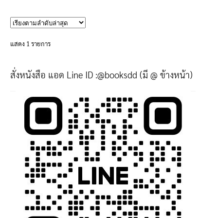
product
has
multiple
variants.
แสดง 1 รายการ
The
options
สั่งหนังสือ แอด Line ID :@booksdd (มี @ ข้างหน้า)
may
be
chosen
on
the
product
page