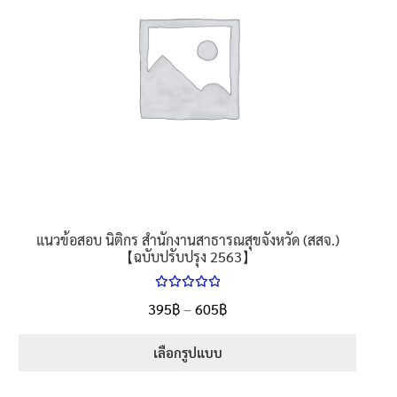
นโยบายคืนสินค้าและการจัดส่ง​
คำถามที่พบบ่อย
แนวข้อสอบ นิติกร สำนักงานสาธารณสุขจังหวัด (สสจ.)
【ฉบับปรับปรุง 2563】
ให้คะแนน
Price
395
฿
–
605
฿
ตั้งแต่
5.00
range:
1-5 คะแนน
395฿
เลือกรูปแบบ
through
This
605฿