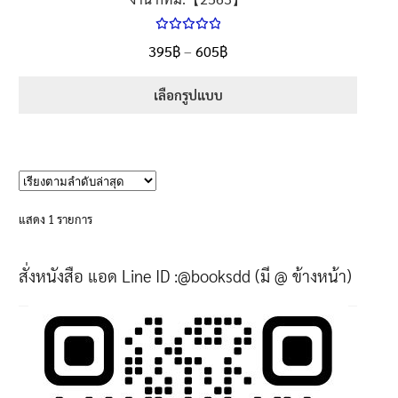
ให้คะแนน
Price
395
฿
–
605
฿
ตั้งแต่
5.00
range:
1-5 คะแนน
395฿
เลือกรูปแบบ
through
This
605฿
product
has
multiple
variants.
แสดง 1 รายการ
The
options
สั่งหนังสือ แอด Line ID :@booksdd (มี @ ข้างหน้า)
may
be
chosen
on
the
product