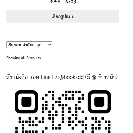
Price
395
฿
–
670
฿
ตั้งแต่
5.00
range:
1-5 คะแนน
395฿
เลือกรูปแบบ
through
This
670฿
product
has
multiple
variants.
Sorted
Showing all 3 results
The
by
options
latest
สั่งหนังสือ แอด Line ID :@booksdd (มี @ ข้างหน้า)
may
be
chosen
on
the
product
page