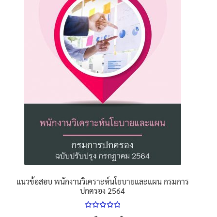
options
may
be
chosen
on
the
product
page
แนวข้อสอบ พนักงานวิเคราะห์นโยบายและแผน กรมการ
ปกครอง 2564
ให้คะแนน