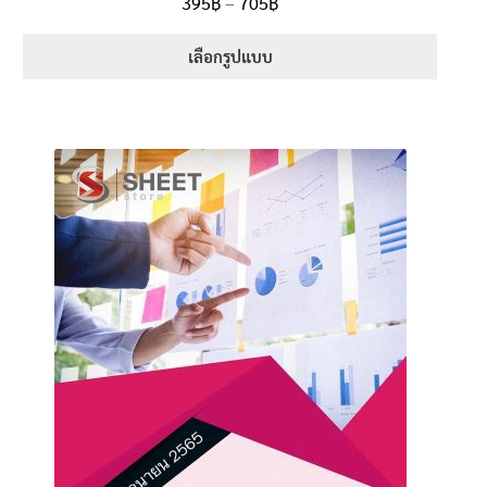
Price
395
฿
–
705
฿
ตั้งแต่
5.00
range:
1-5 คะแนน
395฿
เลือกรูปแบบ
through
This
705฿
product
has
multiple
variants.
The
options
may
be
chosen
on
the
product
page