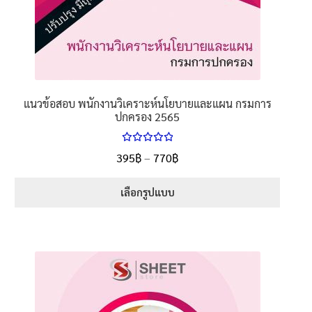
แนวข้อสอบ พนักงานวิเคราะห์นโยบายและแผน กรมการ
ปกครอง 2565
ให้คะแนน
Price
395
฿
–
770
฿
ตั้งแต่
5.00
range:
1-5 คะแนน
395฿
เลือกรูปแบบ
through
This
770฿
product
has
multiple
variants.
The