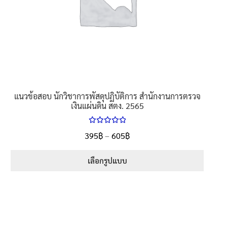
on
the
product
page
แนวข้อสอบ นักวิชาการพัสดุปฏิบัติการ สำนักงานการตรวจ
เงินแผ่นดิน สตง. 2565
ให้คะแนน
Price
395
฿
–
605
฿
ตั้งแต่
5.00
range:
1-5 คะแนน
395฿
เลือกรูปแบบ
through
This
605฿
product
has
multiple