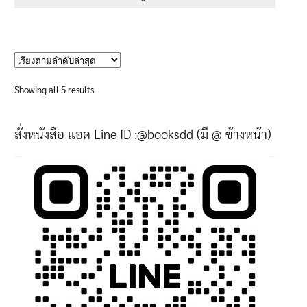
through
This
605฿
product
has
multiple
variants.
Sorted
Showing all 5 results
The
by
options
latest
สั่งหนังสือ แอด Line ID :@booksdd (มี @ ข้างหน้า)
may
be
chosen
on
the
product
page