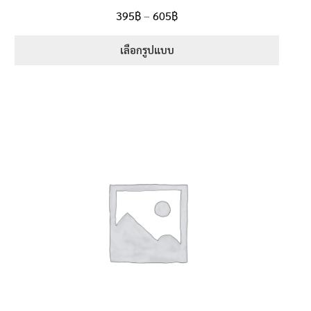
ให้คะแนน
Price
395
฿
–
605
฿
ตั้งแต่
5.00
range:
1-5 คะแนน
395฿
เลือกรูปแบบ
through
This
605฿
product
has
multiple
variants.
The
options
may
be
chosen
on
the
product
page