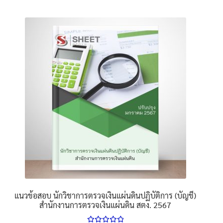
product
has
multiple
variants.
The
options
may
be
chosen
on
the
product
page
แนวข้อสอบ นักวิชาการตรวจเงินแผ่นดินปฏิบัติการ (บัญชี)
สำนักงานการตรวจเงินแผ่นดิน สตง. 2567