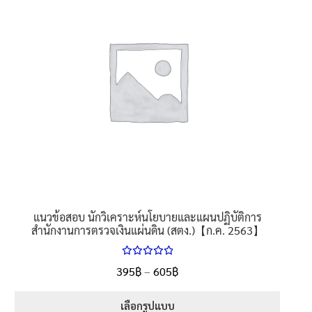
variants.
The
options
may
be
chosen
on
the
product
page
แนวข้อสอบ นักวิเคราะห์นโยบายและแผนปฏิบัติการ
สำนักงานการตรวจเงินแผ่นดิน (สตง.)【ก.ค. 2563】
ให้คะแนน
Price
395
฿
–
605
฿
ตั้งแต่
5.00
range:
1-5 คะแนน
395฿
เลือกรูปแบบ