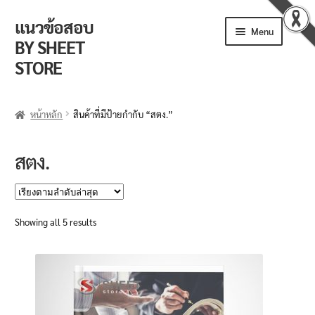
แนวข้อสอบ
Skip
Skip
Menu
to
to
BY SHEET
navigation
content
STORE
ร้านค้า
หน้าหลัก
สินค้าที่มีป้ายกำกับ “สตง.”
ตะกร้าสินค้า
สตง.
วิธีการสั่งซื้อ
แจ้งชำระเงิน
Sorted
Showing all 5 results
by
รีวิวจากลูกค้า
latest
ติดตามพัสดุ
ข่าวเปิดสอบงานราชการ