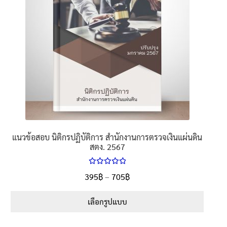
นโยบายคืนสินค้าและการจัดส่ง​
คำถามที่พบบ่อย
แนวข้อสอบ นิติกรปฏิบัติการ สำนักงานการตรวจเงินแผ่นดิน
สตง. 2567
ให้คะแนน
Price
395
฿
–
705
฿
ตั้งแต่
5.00
range:
1-5 คะแนน
395฿
เลือกรูปแบบ
through
This
705฿