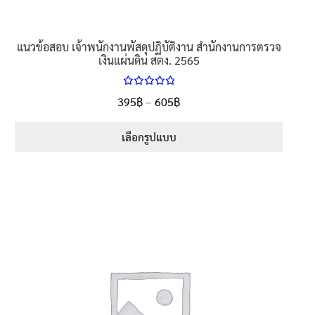
แนวข้อสอบ เจ้าพนักงานพัสดุปฏิบัติงาน สำนักงานการตรวจ
เงินแผ่นดิน สตง. 2565
ให้คะแนน
Price
395
฿
–
605
฿
ตั้งแต่
5.00
range:
1-5 คะแนน
395฿
เลือกรูปแบบ
through
This
605฿
product
has
multiple
variants.
The
options
may
be
chosen