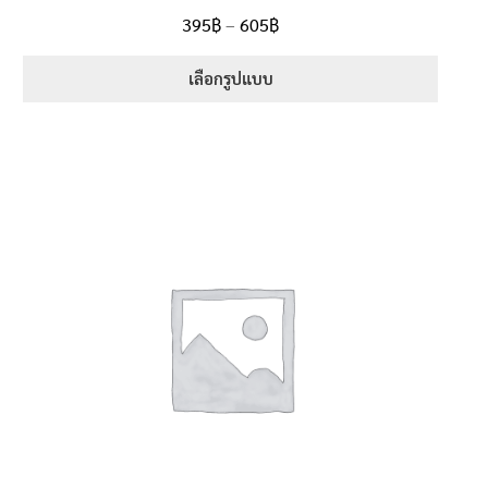
ให้คะแนน
Price
395
฿
–
605
฿
ตั้งแต่
5.00
range:
1-5 คะแนน
395฿
เลือกรูปแบบ
through
This
605฿
product
has
multiple
variants.
The
options
may
be
chosen
on
the
product
page