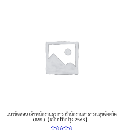
product
has
multiple
variants.
The
options
may
be
chosen
on
the
product
page
แนวข้อสอบ เจ้าพนักงานธุรการ สำนักงานสาธารณสุขจังหวัด
(สสจ.)【ฉบับปรับปรุง 2563】