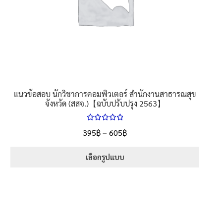
on
the
product
page
แนวข้อสอบ นักวิชาการคอมพิวเตอร์ สำนักงานสาธารณสุข
จังหวัด (สสจ.)【ฉบับปรับปรุง 2563】
ให้คะแนน
Price
395
฿
–
605
฿
ตั้งแต่
5.00
range:
1-5 คะแนน
395฿
เลือกรูปแบบ
through
This
605฿
product
has
multiple