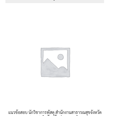
through
This
605฿
product
has
multiple
variants.
The
options
may
be
chosen
on
the
product
page
แนวข้อสอบ นักวิชาการพัสดุ สำนักงานสาธารณสุขจังหวัด