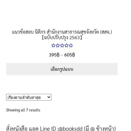
page
แนวข้อสอบ นิติกร สำนักงานสาธารณสุขจังหวัด (สสจ.)
【ฉบับปรับปรุง 2563】
ให้คะแนน
Price
395
฿
–
605
฿
ตั้งแต่
5.00
range:
1-5 คะแนน
395฿
เลือกรูปแบบ
through
This
605฿
product
has
multiple
variants.
Sorted
Showing all 7 results
The
by
options
latest
สั่งหนังสือ แอด Line ID :@booksdd (มี @ ข้างหน้า)
may