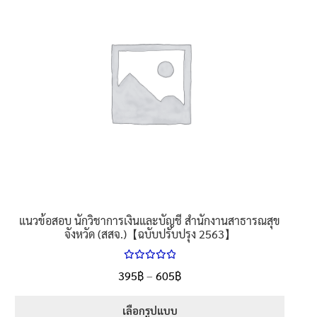
variants.
The
options
may
be
chosen
on
the
product
page
แนวข้อสอบ นักวิชาการเงินและบัญชี สำนักงานสาธารณสุข
จังหวัด (สสจ.)【ฉบับปรับปรุง 2563】
ให้คะแนน
Price
395
฿
–
605
฿
ตั้งแต่
5.00
range:
1-5 คะแนน
395฿
เลือกรูปแบบ