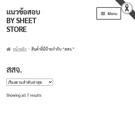
แนวข้อสอบ
Skip
Skip
Menu
to
to
BY SHEET
navigation
content
STORE
ร้านค้า
หน้าหลัก
สินค้าที่มีป้ายกำกับ “สสจ.”
ตะกร้าสินค้า
สสจ.
วิธีการสั่งซื้อ
แจ้งชำระเงิน
Sorted
Showing all 7 results
by
รีวิวจากลูกค้า
latest
ติดตามพัสดุ
ข่าวเปิดสอบงานราชการ