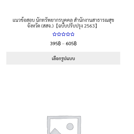
แนวข้อสอบ นักทรัพยากรบุคคล สำนักงานสาธารณสุข
จังหวัด (สสจ.)【ฉบับปรับปรุง 2563】
ให้คะแนน
Price
395
฿
–
605
฿
ตั้งแต่
5.00
range:
1-5 คะแนน
395฿
เลือกรูปแบบ
through
This
605฿
product
has
multiple
variants.
The
options
may
be
chosen