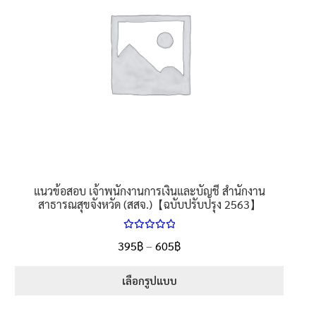
นโยบายคืนสินค้าและการจัดส่ง​
คำถามที่พบบ่อย
แนวข้อสอบ เจ้าพนักงานการเงินและบัญชี สำนักงาน
สาธารณสุขจังหวัด (สสจ.)【ฉบับปรับปรุง 2563】
ให้คะแนน
Price
395
฿
–
605
฿
ตั้งแต่
5.00
range:
1-5 คะแนน
395฿
เลือกรูปแบบ
through
This
605฿